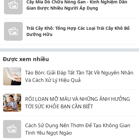
Cây Mía Dò Chữa Nóng Gan - Kinh Nghiệm Dân
Gian Được Nhiều Người Áp Dụng
Trái Cây Khô: Tổng Hợp Các Loại Trái Cây Khô Bổ
Dưỡng Hữu
Được xem nhiều
Táo Bón: Giải Đáp Tất Tần Tật Về Nguyên Nhân
Và Cách Xử Lý Hiệu Quả
RỐI LOẠN MỠ MÁU VÀ NHỮNG ẢNH HƯỞNG
TỚI SỨC KHỎE BẠN CẦN BIẾT
Cách Sử Dụng Nến Thơm Để Tạo Không Gian
Tình Yêu Ngọt Ngào