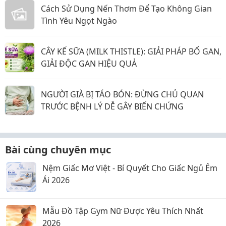
Cách Sử Dụng Nến Thơm Để Tạo Không Gian
Tình Yêu Ngọt Ngào
CÂY KẾ SỮA (MILK THISTLE): GIẢI PHÁP BỔ GAN,
GIẢI ĐỘC GAN HIỆU QUẢ
NGƯỜI GIÀ BỊ TÁO BÓN: ĐỪNG CHỦ QUAN
TRƯỚC BỆNH LÝ DỄ GÂY BIẾN CHỨNG
Bài cùng chuyên mục
Nệm Giấc Mơ Việt - Bí Quyết Cho Giấc Ngủ Êm
Ái 2026
Mẫu Đồ Tập Gym Nữ Được Yêu Thích Nhất
2026