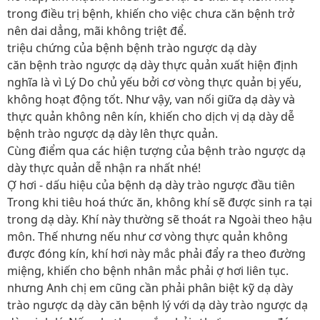
trong điều trị bệnh, khiến cho việc chưa căn bệnh trở
nên dai dẳng, mãi không triệt để.
triệu chứng của bệnh bệnh trào ngược dạ dày
căn bệnh trào ngược dạ dày thực quản xuất hiện định
nghĩa là vì Lý Do chủ yếu bởi cơ vòng thực quản bị yếu,
không hoạt động tốt. Như vậy, van nối giữa dạ dày và
thực quản không nên kín, khiến cho dịch vị dạ dày dễ
bệnh trào ngược dạ dày lên thực quản.
Cùng điểm qua các hiện tượng của bệnh trào ngược dạ
dày thực quản dễ nhận ra nhất nhé!
Ợ hơi - dấu hiệu của bệnh dạ dày trào ngược đầu tiên
Trong khi tiêu hoá thức ăn, không khí sẽ được sinh ra tại
trong dạ dày. Khí này thường sẽ thoát ra Ngoài theo hậu
môn. Thế nhưng nếu như cơ vòng thực quản không
được đóng kín, khí hơi này mắc phải đẩy ra theo đường
miệng, khiến cho bệnh nhân mắc phải ợ hơi liên tục.
nhưng Anh chị em cũng cần phải phân biệt kỹ dạ dày
trào ngược dạ dày căn bệnh lý với dạ dày trào ngược dạ