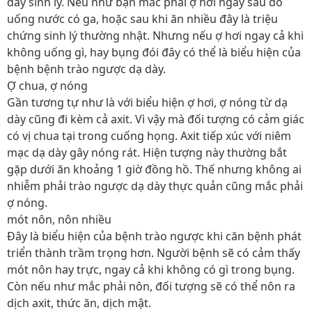
dày sinh lý. Nếu như bạn mắc phải ợ hơi ngay sau đó
uống nước có ga, hoặc sau khi ăn nhiều đây là triệu
chứng sinh lý thường nhật. Nhưng nếu ợ hơi ngay cả khi
không uống gì, hay bụng đói đây có thể là biểu hiện của
bệnh bệnh trào ngược dạ dày.
Ợ chua, ợ nóng
Gần tương tự như là với biểu hiện ợ hơi, ợ nóng từ dạ
dày cũng đi kèm cả axit. Vì vậy mà đối tượng có cảm giác
có vị chua tại trong cuống họng. Axit tiếp xúc với niêm
mạc dạ dày gây nóng rát. Hiện tượng này thường bắt
gặp dưới ăn khoảng 1 giờ đồng hồ. Thế nhưng không ai
nhiễm phải trào ngược dạ dày thực quản cũng mắc phải
ợ nóng.
mót nôn, nôn nhiều
Đây là biểu hiện của bệnh trào ngược khi căn bệnh phát
triển thành trầm trọng hơn. Người bệnh sẽ có cảm thấy
mót nôn hay trực, ngay cả khi không có gì trong bụng.
Còn nếu như mắc phải nôn, đối tượng sẽ có thể nôn ra
dịch axit, thức ăn, dịch mật.