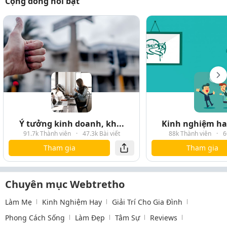
Cộng đồng nổi bật
Ý tưởng kinh doanh, kh...
Kinh nghiệm hay
91.7k Thành viên
·
47.3k Bài viết
88k Thành viên
·
6
Tham gia
Tham gia
Chuyên mục Webtretho
Làm Mẹ
Kinh Nghiệm Hay
Giải Trí Cho Gia Đình
Phong Cách Sống
Làm Đẹp
Tâm Sự
Reviews