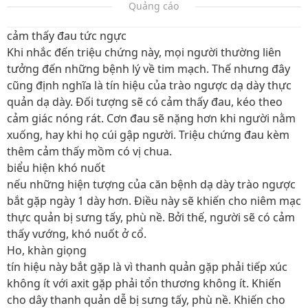
Quảng cáo
cảm thấy đau tức ngực
Khi nhắc đến triệu chứng này, mọi người thường liên
tưởng đến những bệnh lý về tim mạch. Thế nhưng đây
cũng định nghĩa là tín hiệu của trào ngược dạ dày thực
quản dạ dày. Đối tượng sẽ có cảm thấy đau, kéo theo
cảm giác nóng rát. Cơn đau sẽ nặng hơn khi người nằm
xuống, hay khi họ cúi gập người. Triệu chứng đau kèm
thêm cảm thấy mồm có vị chua.
biểu hiện khó nuốt
nếu những hiện tượng của căn bệnh dạ dày trào ngược
bắt gặp ngày 1 dày hơn. Điều này sẽ khiến cho niêm mạc
thực quản bị sưng tấy, phù nề. Bởi thế, người sẽ có cảm
thấy vướng, khó nuốt ở cổ.
Ho, khàn giọng
tín hiệu này bắt gặp là vì thanh quản gặp phải tiếp xúc
không ít với axit gặp phải tổn thương không ít. Khiến
cho dây thanh quản dễ bị sưng tấy, phù nề. Khiến cho