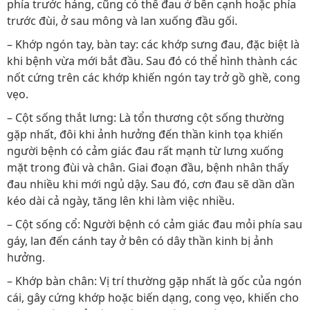
phía trước háng, cũng có thể đau ở bên cạnh hoặc phía
trước đùi, ở sau mông và lan xuống đầu gối.
– Khớp ngón tay, bàn tay: các khớp sưng đau, đặc biệt là
khi bệnh vừa mới bắt đầu. Sau đó có thể hình thành các
nốt cứng trên các khớp khiến ngón tay trở gồ ghề, cong
vẹo.
– Cột sống thắt lưng: Là tổn thương cột sống thường
gặp nhất, đôi khi ảnh hưởng đến thần kinh tọa khiến
người bệnh có cảm giác đau rất mạnh từ lưng xuống
mặt trong đùi và chân. Giai đoạn đầu, bệnh nhân thấy
đau nhiều khi mới ngủ dậy. Sau đó, cơn đau sẽ dần dần
kéo dài cả ngày, tăng lên khi làm việc nhiều.
– Cột sống cổ: Người bệnh có cảm giác đau mỏi phía sau
gáy, lan đến cánh tay ở bên có dây thần kinh bị ảnh
hưởng.
– Khớp bàn chân: Vị trí thường gặp nhất là gốc của ngón
cái, gây cứng khớp hoặc biến dạng, cong vẹo, khiến cho