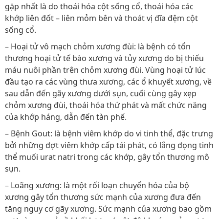
gặp nhất là do thoái hóa cột sống cổ, thoái hóa các
khớp liên đốt – liên mỏm bên và thoát vị đĩa đệm cột
sống cổ.
– Hoại tử vô mạch chỏm xương đùi: là bệnh có tổn
thương hoại tử tế bào xương và tủy xương do bị thiếu
máu nuôi phần trên chỏm xương đùi. Vùng hoại tử lúc
đầu tạo ra các vùng thưa xương, các ổ khuyết xương, về
sau dẫn đến gãy xương dưới sụn, cuối cùng gây xẹp
chỏm xương đùi, thoái hóa thứ phát và mất chức năng
của khớp háng, dẫn đến tàn phế.
– Bệnh Gout: là bệnh viêm khớp do vi tinh thể, đặc trưng
bởi những đợt viêm khớp cấp tái phát, có lắng đọng tinh
thể muối urat natri trong các khớp, gây tổn thương mô
sụn.
– Loãng xương: là một rối loạn chuyển hóa của bộ
xương gây tổn thương sức mạnh của xương đưa đến
tăng nguy cơ gãy xương. Sức mạnh của xương bao gồm