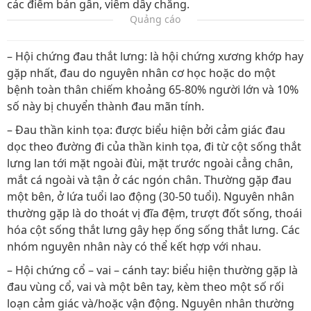
các điểm bán gân, viêm dây chằng.
Quảng cáo
– Hội chứng đau thắt lưng: là hội chứng xương khớp hay
gặp nhất, đau do nguyên nhân cơ học hoặc do một
bệnh toàn thân chiếm khoảng 65-80% người lớn và 10%
số này bị chuyển thành đau mãn tính.
– Đau thần kinh tọa: được biểu hiện bởi cảm giác đau
dọc theo đường đi của thần kinh tọa, đi từ cột sống thắt
lưng lan tới mặt ngoài đùi, mặt trước ngoài cẳng chân,
mắt cá ngoài và tận ở các ngón chân. Thường gặp đau
một bên, ở lứa tuổi lao động (30-50 tuổi). Nguyên nhân
thường gặp là do thoát vị đĩa đệm, trượt đốt sống, thoái
hóa cột sống thắt lưng gây hẹp ống sống thắt lưng. Các
nhóm nguyên nhân này có thể kết hợp với nhau.
– Hội chứng cổ – vai – cánh tay: biểu hiện thường gặp là
đau vùng cổ, vai và một bên tay, kèm theo một số rối
loạn cảm giác và/hoặc vận động. Nguyên nhân thường