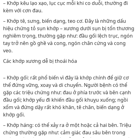
– Khớp kêu lạo xạo, lục cục mỗi khi co duỗi, thường đi
kèm với cơn đau.
– Khớp tê, sưng, biến dạng, teo cơ. Đây là những dấu
hiệu chứng tỏ sụn khớp – xương dưới sụn bị tổn thương
nghiêm trọng, thường gặp như: đầu gối lệch trục, ngón
tay trở nên gồ ghề và cong, ngón chân cứng và cong
veo.
Các khớp xương dễ bị thoái hóa
– Khớp gối: rất phổ biến vì đây là khớp chính để giữ cơ
thể đứng vững, xoay và di chuyển. Người bệnh có thể
gặp các triệu chứng như: đau ở phía trước và bên cạnh
đầu gối; khớp yếu đi khiến đầu gối khuỵu xuống; ngồi
xổm và đứng dậy rất khó khăn, tê chân, biến dạng ở
khớp gối.
– Khớp háng: có thể xảy ra ở một hoặc cả hai bên. Triệu
chứng thường gặp như: cảm giác đau sâu bên trong