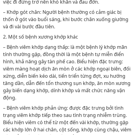
việc đi đứng trở nên khó khăn và đau đớn.
– Khớp gót chân: Người bệnh thường có cảm giác bị
thốn ở gót vào buổi sáng, khi bước chân xuống giường
và đi vài bước đầu tiên.
2. Một số bệnh xương khớp khác
– Bệnh viêm khớp dạng thấp: là một bệnh lý khớp mãn
tính thường gặp, đồng thời là một bệnh tự miễn điển
hình, khả năng gây tàn phế cao. Biểu hiện đặc trưng:
viêm màng hoạt dịch ăn mòn ở các khớp ngoại biên, đối
xứng, diễn biến kéo dài, tiến triển từng đợt, xu hướng
tăng dần, dẫn đến tổn thương sụn khớp, ăn mòn xương
gây biến dạng khớp, dính khớp và mất chức năng vận
động.
– Bệnh viêm khớp phản ứng: được đặc trưng bởi tình
trạng viêm khớp tiếp theo sau tình trạng nhiễm trùng.
Biểu hiện viêm có thể từ một đến vài khớp, thường gặp
các khớp lớn ở hai chân, cột sống, khớp cùng chậu, viêm