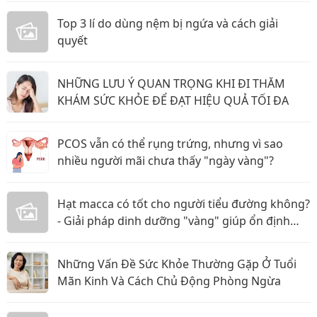
Top 3 lí do dùng nệm bị ngứa và cách giải
quyết
NHỮNG LƯU Ý QUAN TRỌNG KHI ĐI THĂM
KHÁM SỨC KHỎE ĐỂ ĐẠT HIỆU QUẢ TỐI ĐA
PCOS vẫn có thể rụng trứng, nhưng vì sao
nhiều người mãi chưa thấy "ngày vàng"?
Hạt macca có tốt cho người tiểu đường không?
- Giải pháp dinh dưỡng "vàng" giúp ổn định
đường huyết
Những Vấn Đề Sức Khỏe Thường Gặp Ở Tuổi
Mãn Kinh Và Cách Chủ Động Phòng Ngừa