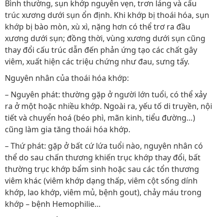
Bình thường, sụn khớp nguyên vẹn, trơn láng và cấu
trúc xương dưới sụn ổn định. Khi khớp bị thoái hóa, sụn
khớp bị bào mòn, xù xì, nặng hơn có thể trơ ra đầu
xương dưới sụn; đồng thời, vùng xương dưới sụn cũng
thay đổi cấu trúc dẫn đến phản ứng tạo các chất gây
viêm, xuất hiện các triệu chứng như đau, sưng tấy.
Nguyên nhân của thoái hóa khớp:
– Nguyên phát: thường gặp ở người lớn tuổi, có thể xảy
ra ở một hoặc nhiều khớp. Ngoài ra, yếu tố di truyền, nội
tiết và chuyển hoá (béo phì, mãn kinh, tiểu đường…)
cũng làm gia tăng thoái hóa khớp.
– Thứ phát: gặp ở bất cứ lứa tuổi nào, nguyên nhân có
thể do sau chấn thương khiến trục khớp thay đổi, bất
thường trục khớp bẩm sinh hoặc sau các tổn thương
viêm khác (viêm khớp dạng thấp, viêm cột sống dính
khớp, lao khớp, viêm mủ, bệnh gout), chảy máu trong
khớp – bệnh Hemophilie…