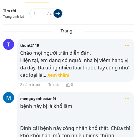
Tìm tới
/
2
Trang bình luận
Trang 1
T
thunt2119
Chào mọi người trên diễn đàn.
Hiện tại, em đang có người nhà bị viêm hang vị
dạ dày. Đã uống nhiều loai thuốc Tây cũng như
các loại lá
...
Xem thêm
8 năm trước
Trả lời
0
M
menguyenhoaian9t
bệnh này bị là khổ lắm
Dính cái bệnh này công nhận khổ thật. Chữa thì
khó khỏi hẳn, mà còn nhiều biens chứng.