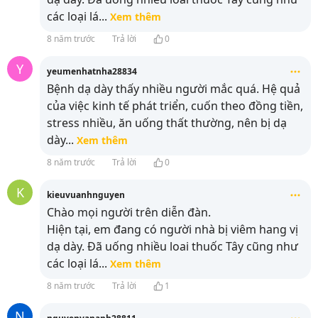
các loại lá
...
Xem thêm
8 năm trước
Trả lời
0
Y
yeumenhatnha28834
Bệnh dạ dày thấy nhiều người mắc quá. Hệ quả
của việc kinh tế phát triển, cuốn theo đồng tiền,
stress nhiều, ăn uống thất thường, nên bị dạ
dày
...
Xem thêm
8 năm trước
Trả lời
0
K
kieuvuanhnguyen
Chào mọi người trên diễn đàn.
Hiện tại, em đang có người nhà bị viêm hang vị
dạ dày. Đã uống nhiều loai thuốc Tây cũng như
các loại lá
...
Xem thêm
8 năm trước
Trả lời
1
N