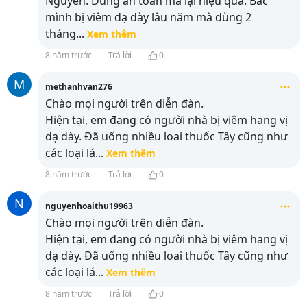
Nguyễn. Dùng an toàn mà lại hiệu quả. Bác
mình bị viêm dạ dày lâu năm mà dùng 2
tháng
...
Xem thêm
8 năm trước
Trả lời
0
M
methanhvan276
Chào mọi người trên diễn đàn.
Hiện tại, em đang có người nhà bị viêm hang vị
dạ dày. Đã uống nhiều loai thuốc Tây cũng như
các loại lá
...
Xem thêm
8 năm trước
Trả lời
0
N
nguyenhoaithu19963
Chào mọi người trên diễn đàn.
Hiện tại, em đang có người nhà bị viêm hang vị
dạ dày. Đã uống nhiều loai thuốc Tây cũng như
các loại lá
...
Xem thêm
8 năm trước
Trả lời
0