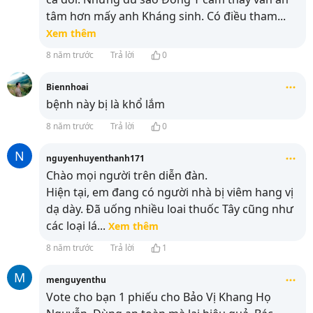
tâm hơn mấy anh Kháng sinh. Có điều tham
...
Xem thêm
8 năm trước
Trả lời
0
Biennhoai
bệnh này bị là khổ lắm
8 năm trước
Trả lời
0
N
nguyenhuyenthanh171
Chào mọi người trên diễn đàn.
Hiện tại, em đang có người nhà bị viêm hang vị
dạ dày. Đã uống nhiều loai thuốc Tây cũng như
các loại lá
...
Xem thêm
8 năm trước
Trả lời
1
M
menguyenthu
Vote cho bạn 1 phiếu cho Bảo Vị Khang Họ