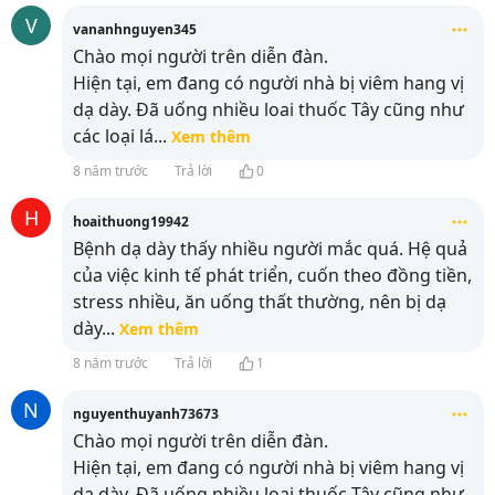
V
vananhnguyen345
Chào mọi người trên diễn đàn.
Hiện tại, em đang có người nhà bị viêm hang vị
dạ dày. Đã uống nhiều loai thuốc Tây cũng như
các loại lá
...
Xem thêm
8 năm trước
Trả lời
0
H
hoaithuong19942
Bệnh dạ dày thấy nhiều người mắc quá. Hệ quả
của việc kinh tế phát triển, cuốn theo đồng tiền,
stress nhiều, ăn uống thất thường, nên bị dạ
dày
...
Xem thêm
8 năm trước
Trả lời
1
N
nguyenthuyanh73673
Chào mọi người trên diễn đàn.
Hiện tại, em đang có người nhà bị viêm hang vị
dạ dày. Đã uống nhiều loai thuốc Tây cũng như