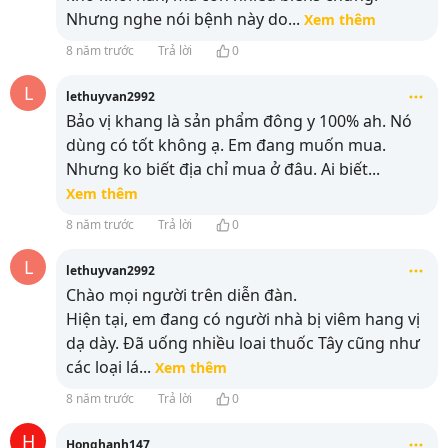
Nhưng nghe nói bệnh này do
...
Xem thêm
8 năm trước
Trả lời
0
L
lethuyvan2992
Bảo vị khang là sản phẩm đông y 100% ah. Nó
dùng có tốt không ạ. Em đang muốn mua.
Nhưng ko biết địa chỉ mua ở đâu. Ai biết
...
Xem thêm
8 năm trước
Trả lời
0
L
lethuyvan2992
Chào mọi người trên diễn đàn.
Hiện tại, em đang có người nhà bị viêm hang vị
dạ dày. Đã uống nhiều loai thuốc Tây cũng như
các loại lá
...
Xem thêm
8 năm trước
Trả lời
0
H
Honghanh147