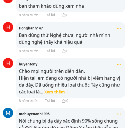
bạn tham khảo dùng xem nha
8 năm trước
Trả lời
0
H
Honghanh147
Bạn dùng thử Nghệ chưa, người nhà mình
dùng nghệ thấy khá hiệu quả
8 năm trước
Trả lời
0
H
huyentony
Chào mọi người trên diễn đàn.
Hiện tại, em đang có người nhà bị viêm hang vị
dạ dày. Đã uống nhiều loai thuốc Tây cũng như
các loại lá
...
Xem thêm
8 năm trước
Trả lời
0
M
mehuyenanh1995
Nói chung bị dạ dày xác định 90% sống chung
cả đời. Nhưng dù sao Đông Y cảm thấy vẫn an