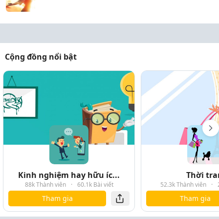
Cộng đồng nổi bật
Kinh nghiệm hay hữu íc...
Thời tr
88k Thành viên
·
60.1k Bài viết
52.3k Thành viên
·
Tham gia
Tham gia