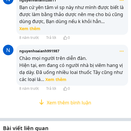
nguyenvananh28811
Bạn cứ yên tâm vì sp này như mình được biết là
được làm bằng thảo dược nên mẹ cho bú cũng
dùng được, Bạn dùng nếu k khỏi hẳn
...
Xem thêm
8 năm trước
Trả lời
0
N
nguyenhoaianh991987
Chào mọi người trên diễn đàn.
Hiện tại, em đang có người nhà bị viêm hang vị
dạ dày. Đã uống nhiều loai thuốc Tây cũng như
các loại lá
...
Xem thêm
8 năm trước
Trả lời
0
Xem thêm bình luận
Bài viết liên quan