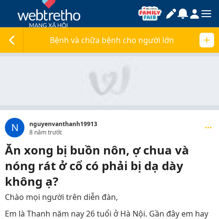
Bệnh và chữa bệnh cho người lớn
nguyenvanthanh19913
N
8 năm trước
Ăn xong bị buồn nôn, ợ chua và
nóng rát ở cổ có phải bị dạ dày
không ạ?
Chào mọi người trên diễn đàn,
Em là Thanh năm nay 26 tuổi ở Hà Nội. Gần đây em hay