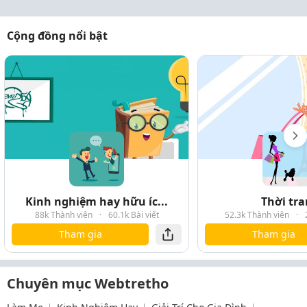
Cộng đồng nổi bật
Kinh nghiệm hay hữu íc...
Thời tr
88k Thành viên
·
60.1k Bài viết
52.3k Thành viên
·
Tham gia
Tham gia
Chuyên mục Webtretho