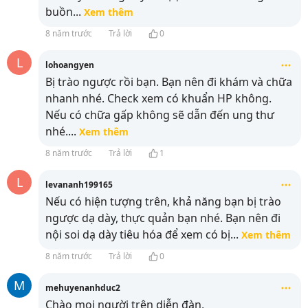
buồn
...
Xem thêm
8 năm trước
Trả lời
0
L
lohoangyen
Bị trào ngược rồi bạn. Bạn nên đi khám và chữa
nhanh nhé. Check xem có khuẩn HP không.
Nếu có chữa gấp không sẽ dẫn đến ung thư
nhé.
...
Xem thêm
8 năm trước
Trả lời
1
L
levananh199165
Nếu có hiện tượng trên, khả năng bạn bị trào
ngược dạ dày, thực quản bạn nhé. Bạn nên đi
nội soi dạ dày tiêu hóa để xem có bị
...
Xem thêm
8 năm trước
Trả lời
0
M
mehuyenanhduc2
Chào mọi người trên diễn đàn,