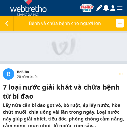
Bệnh và chữa bệnh cho người lớn
BeBiBo
B
20 năm trước
7 loại nước giải khát và chữa bệnh
từ bí đao
Lấy nửa cân bí đao gọt vỏ, bỏ ruột, ép lấy nước, hòa
chút muối, chia uống vài lần trong ngày. Loại nước
này giúp giải nhiệt, tiêu độc, phòng chống cảm nắng,
cảm nóng, mụn nhọt, lở ngứa, rôm sảy...