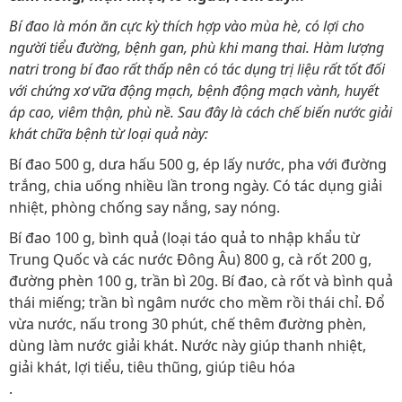
Bí đao là món ăn cực kỳ thích hợp vào mùa hè, có lợi cho
người tiểu đường, bệnh gan, phù khi mang thai. Hàm lượng
natri trong bí đao rất thấp nên có tác dụng trị liệu rất tốt đối
với chứng xơ vữa động mạch, bệnh động mạch vành, huyết
áp cao, viêm thận, phù nề. Sau đây là cách chế biến nước giải
khát chữa bệnh từ loại quả này:
Bí đao 500 g, dưa hấu 500 g, ép lấy nước, pha với đường
trắng, chia uống nhiều lần trong ngày. Có tác dụng giải
nhiệt, phòng chống say nắng, say nóng.
Bí đao 100 g, bình quả (loại táo quả to nhập khẩu từ
Trung Quốc và các nước Đông Âu) 800 g, cà rốt 200 g,
đường phèn 100 g, trần bì 20g. Bí đao, cà rốt và bình quả
thái miếng; trần bì ngâm nước cho mềm rồi thái chỉ. Đổ
vừa nước, nấu trong 30 phút, chế thêm đường phèn,
dùng làm nước giải khát. Nước này giúp thanh nhiệt,
giải khát, lợi tiểu, tiêu thũng, giúp tiêu hóa
.