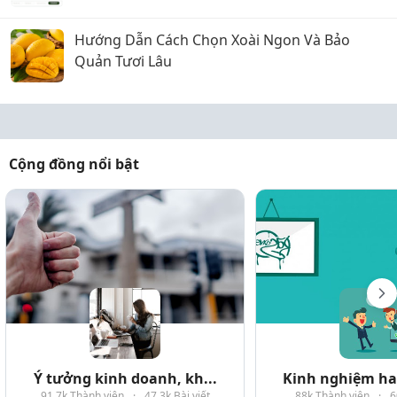
Hướng Dẫn Cách Chọn Xoài Ngon Và Bảo
Quản Tươi Lâu
Cộng đồng nổi bật
Ý tưởng kinh doanh, kh...
Kinh nghiệm hay
91.7k Thành viên
·
47.3k Bài viết
88k Thành viên
·
6