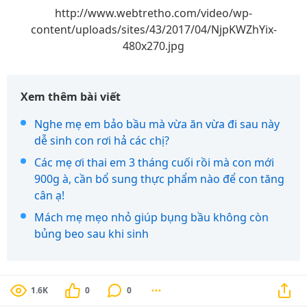
http://www.webtretho.com/video/wp-
content/uploads/sites/43/2017/04/NjpKWZhYix-
480x270.jpg
Xem thêm bài viết
Nghe mẹ em bảo bầu mà vừa ăn vừa đi sau này
dễ sinh con rơi hả các chị?
Các mẹ ơi thai em 3 tháng cuối rồi mà con mới
900g à, cần bổ sung thực phẩm nào để con tăng
cân ạ!
Mách mẹ mẹo nhỏ giúp bụng bầu không còn
bủng beo sau khi sinh
1.6K
0
0