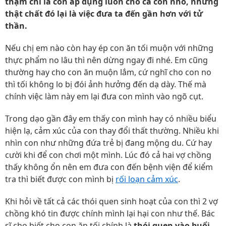
thậm chí là còn áp dụng luôn cho cả con nhỏ, nhưng
thật chất đó lại là việc đưa ta đến gần hơn với tử
thần.
Nếu chị em nào còn hay ép con ăn tối muộn với những
thực phẩm no lâu thì nên dừng ngay đi nhé. Em cũng
thường hay cho con ăn muộn lắm, cứ nghĩ cho con no
thì tối không lo bị đói ảnh hưởng đến dạ dày. Thế mà
chính việc làm này em lại đưa con mình vào ngõ cụt.
Trong dạo gần đây em thấy con mình hay có nhiều biểu
hiện lạ, cảm xúc của con thay đổi thất thường. Nhiều khi
nhìn con như những đứa trẻ bị đang mộng du. Cứ hay
cười khi để con chơi một mình. Lúc đó cả hai vợ chồng
thấy không ổn nên em đưa con đến bệnh viện để kiểm
tra thì biết được con mình bị
rối loạn cảm xúc
.
Khi hỏi về tất cả các thói quen sinh hoạt của con thì 2 vợ
chồng khó tin được chính mình lại hại con như thế. Bác
sĩ cho biết cho con ăn tối chính là
thói quen vào buổi