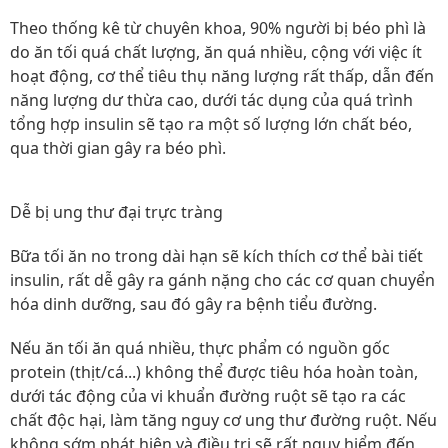
Theo thống kê từ chuyên khoa, 90% người bị béo phì là
do ăn tối quá chất lượng, ăn quá nhiều, cộng với việc ít
hoạt động, cơ thể tiêu thụ năng lượng rất thấp, dẫn đến
năng lượng dư thừa cao, dưới tác dụng của quá trình
tổng hợp insulin sẽ tạo ra một số lượng lớn chất béo,
qua thời gian gây ra béo phì.
Dễ bị ung thư đại trực tràng
Bữa tối ăn no trong dài hạn sẽ kích thích cơ thể bài tiết
insulin, rất dễ gây ra gánh nặng cho các cơ quan chuyển
hóa dinh dưỡng, sau đó gây ra bệnh tiểu đường.
Nếu ăn tối ăn quá nhiều, thực phẩm có nguồn gốc
protein (thịt/cá...) không thể được tiêu hóa hoàn toàn,
dưới tác động của vi khuẩn đường ruột sẽ tạo ra các
chất độc hại, làm tăng nguy cơ ung thư đường ruột. Nếu
không sớm phát hiện và điều trị sẽ rất nguy hiểm đến