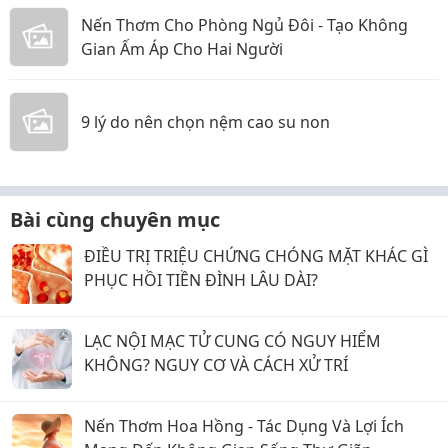
Nến Thơm Cho Phòng Ngủ Đôi - Tạo Không
Gian Ấm Áp Cho Hai Người
9 lý do nên chọn nệm cao su non
Bài cùng chuyên mục
ĐIỀU TRỊ TRIỆU CHỨNG CHÓNG MẶT KHÁC GÌ
PHỤC HỒI TIỀN ĐÌNH LÂU DÀI?
LẠC NỘI MẠC TỬ CUNG CÓ NGUY HIỂM
KHÔNG? NGUY CƠ VÀ CÁCH XỬ TRÍ
Nến Thơm Hoa Hồng - Tác Dụng Và Lợi Ích