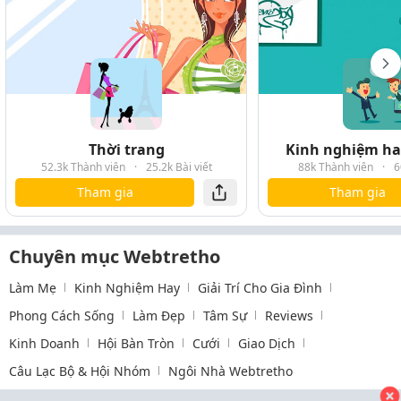
Thời trang
Kinh nghiệm hay
52.3k Thành viên
·
25.2k Bài viết
88k Thành viên
·
6
Tham gia
Tham gia
Chuyên mục Webtretho
Làm Mẹ
Kinh Nghiệm Hay
Giải Trí Cho Gia Đình
Phong Cách Sống
Làm Đẹp
Tâm Sự
Reviews
Kinh Doanh
Hội Bàn Tròn
Cưới
Giao Dịch
Câu Lạc Bộ & Hội Nhóm
Ngôi Nhà Webtretho