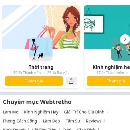
Thời trang
Kinh nghiệm hay
52.3k Thành viên
·
25.1k Bài viết
87.9k Thành viên
·
Tham gia
Tham gia
Chuyên mục Webtretho
Làm Mẹ
Kinh Nghiệm Hay
Giải Trí Cho Gia Đình
Phong Cách Sống
Làm Đẹp
Tâm Sự
Reviews
Kinh Doanh
Hội Bàn Tròn
Cưới
Giao Dịch