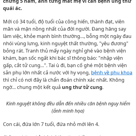
chừng 5 năm, anh từng mất mẹ vì căn bệnh ung thư
quái ác.
Mới có 34 tuổi, độ tuổi của công hiến, thành đạt, viên
mãn và mặn nồng nhất của đời người. Đang hăng say
làm việc, khỏe mạnh bình thường..., bỗng một ngày đau
nhói vùng lưng, kinh nguyệt thất thường, "yêu đương"
bỏng rát. Tranh thủ mấy ngày nghỉ ghé vào bệnh viện
khám, bạn sốc ngất khi bác sĩ thông báo: "nhập viện
gấp, cắt tử cung...". Tai ù đi, bạn cố ghé một bệnh viện
sản phụ lớn nhất cả nước với hy vọng,
bệnh về phụ khoa
thì chỉ có nơi đây là chẩn đoán chính xác nhất. Không
ngờ... chung một kết quả
ung thư tử cung
.
Kinh nguyệt không đều dẫn đến nhiều căn bệnh nguy hiểm
(ảnh minh họa)
Con cái, đứa lớn 7 tuổi, đứa nhỏ mới lên 4.