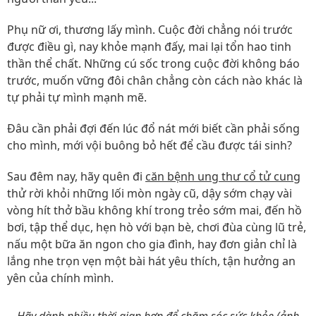
Phụ nữ ơi, thương lấy mình. Cuộc đời chẳng nói trước
được điều gì, nay khỏe mạnh đấy, mai lại tổn hao tinh
thần thể chất. Những cú sốc trong cuộc đời không báo
trước, muốn vững đôi chân chẳng còn cách nào khác là
tự phải tự mình mạnh mẽ.
Đâu cần phải đợi đến lúc đổ nát mới biết cần phải sống
cho mình, mới vội buông bỏ hết để cầu được tái sinh?
Sau đêm nay, hãy quên đi
căn bệnh ung thư cổ tử cung
thử rời khỏi những lối mòn ngày cũ, dậy sớm chạy vài
vòng hít thở bầu không khí trong trẻo sớm mai, đến hồ
bơi, tập thể dục, hẹn hò với bạn bè, chơi đùa cùng lũ trẻ,
nấu một bữa ăn ngon cho gia đình, hay đơn giản chỉ là
lắng nhe trọn vẹn một bài hát yêu thích, tận hưởng an
yên của chính mình.