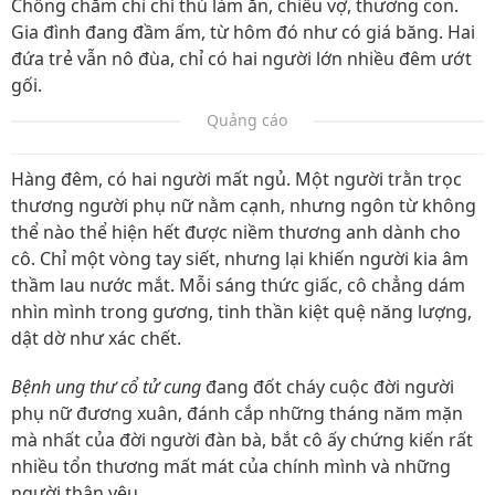
Chồng chăm chỉ chí thú làm ăn, chiều vợ, thương con.
Gia đình đang đầm ấm, từ hôm đó như có giá băng. Hai
đứa trẻ vẫn nô đùa, chỉ có hai người lớn nhiều đêm ướt
gối.
Quảng cáo
Hàng đêm, có hai người mất ngủ. Một người trằn trọc
thương người phụ nữ nằm cạnh, nhưng ngôn từ không
thể nào thể hiện hết được niềm thương anh dành cho
cô. Chỉ một vòng tay siết, nhưng lại khiến người kia âm
thầm lau nước mắt. Mỗi sáng thức giấc, cô chẳng dám
nhìn mình trong gương, tinh thần kiệt quệ năng lượng,
dật dờ như xác chết.
Bệnh ung thư cổ tử cung
đang đốt cháy cuộc đời người
phụ nữ đương xuân, đánh cắp những tháng năm mặn
mà nhất của đời người đàn bà, bắt cô ấy chứng kiến rất
nhiều tổn thương mất mát của chính mình và những
người thân yêu...