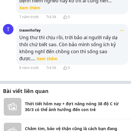
bệnh hiểm nghèo hay ko thì ai cũng nên
...
Xem thêm
7 năm trước
Trả lời
0
T
trasenhoTay
Ung thư thì chịu rồi, trời bảo ai người nấy dạ
thôi chứ biết sao. Còn bảo mình sống ích kỷ
không nghĩ đến chồng con thì sống sao
được.
...
Xem thêm
8 năm trước
Trả lời
0
Bài viết liên quan
Thời tiết hôm nay + đợt nắng nóng 38 độ C từ
30/3 có thể ảnh hưởng đến con trẻ
Chăm tim, bảo vệ thận cũng là cách bạn đang