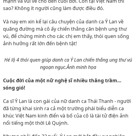
mạnh và vui vẻ cho đến cuối đời. Còn tại Việt Nam thì
sao? Không ít người cũng làm được điều đó.
Và nay em xin kể lại câu chuyện của danh ca Ý Lan về
quãng đường mà cô ấy chiến thắng căn bệnh ung thư
vú, để chứng minh cho các chị em thấy, thói quen sống
ảnh hưởng rất lớn đến bệnh tật!
Hé lộ 4 thói quen giúp danh ca Ý Lan chiến thắng ung thư vú
ngoạn ngục.Ảnh minh họa
Cuộc đời của một nữ nghệ sĩ nhiều thăng trầm…
sóng gió!
Ca sĩ Ý Lan là con gái của nữ danh ca Thái Thanh - người
đã từng khai sinh ra cả một trường phái biểu diễn ca
khúc Việt Nam kinh điển và bố của cô là tài tử điện ảnh
nổi tiếng một thời Lê Quỳnh.