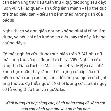
căn bệnh ung thư đều tuân thủ 4 quy tắc sống sau đây:
luôn vui vẻ, lạc quan – ăn uống lành mạnh – tập thể dục
thể thao điều đặn – điều trị bệnh theo hướng dẫn của
bác sĩ!
Nghe thì có vẻ đơn giản nhưng không phải ai cũng làm
được, và nếu chị nào không tin điều này thì đây là bằng
chứng đây ạ:
Có một nghiên cứu được thực hiện trên 3.241 phụ nữ
mắc ung thư vú giai đoạn II và III tại Viện Nghiên cứu
Ung thư Dana Farber (Massachusetts - Mỹ) và các nhà
khoa học nhận thấy rằng, khối lượng cơ bắp của nữ
bệnh nhân càng cao, họ càng dễ sống sót qua cơn bệnh
ung thư vú. Cụ thể, người có khối lượng cơ cao thì nguy
cơ tử vong thấp hơn và ngược lại.
Khối lượng cơ bắp càng cao, bệnh nhân càng dễ sống sót
qua cơn bệnh ung thư vú.Ảnh minh họa