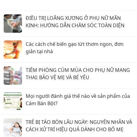
ĐIỀU TRỊ LOÃNG XƯƠNG Ở PHỤ NỮ MÃN
KINH: HƯỚNG DẪN CHĂM SÓC TOÀN DIỆN
Các cách chế biến gạo lứt thơm ngon, đơn
giản tại nhà
TIÊM PHÒNG CÚM MÙA CHO PHỤ NỮ MANG
THAI: BẢO VỆ MẸ VÀ BÉ YÊU
Mọi người đánh giá thế nào về sản phẩm của
Cám Bán Bột?
TRẺ BỊ TÁO BÓN LÂU NGÀY: NGUYÊN NHÂN VÀ
CÁCH XỬ TRÍ HIỆU QUẢ DÀNH CHO BỐ MẸ