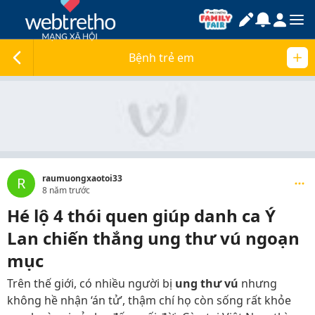
Bệnh trẻ em
raumuongxaotoi33
R
8 năm trước
Hé lộ 4 thói quen giúp danh ca Ý
Lan chiến thắng ung thư vú ngoạn
mục
Trên thế giới, có nhiều người bị
ung thư vú
nhưng
không hề nhận ‘án tử’, thậm chí họ còn sống rất khỏe