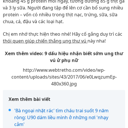
khoảng 45 g protein mỗi ngày, tương đương 85 g thịt gà
và 3 ly sữa. Người đang tập để lên cơ cần bổ sung nhiều
protein – vốn có nhiều trong thịt nạc, trứng, sữa, sữa
chua, cá, đậu và các loại hạt.
Chị em nhớ thực hiện theo nhé! Hãy cố gắng duy trì các
thói quen giúp chiến thắng ung thư vú
này nha!
Xem thêm video: 9 dấu hiệu nhận biết sớm ung thư
vú ử phụ nữ
http://www.webtretho.com/video/wp-
content/uploads/sites/43/2017/06/e0LwqzumEp-
480x360.jpg
Xem thêm bài viết
'Bà ngoại nhặt rác' tìm cháu trai suốt 9 năm
ròng: U90 dám liều mình ở những nơi 'nhạy
cảm'