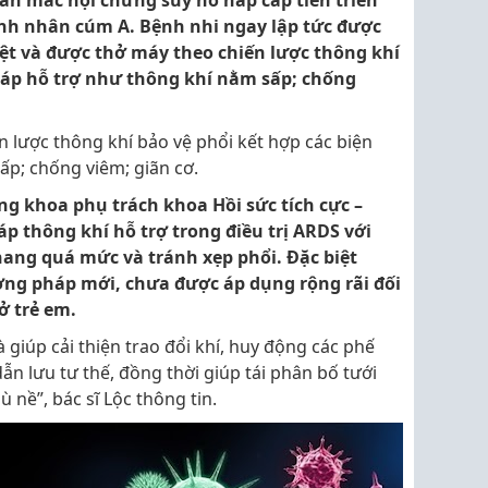
oán mắc hội chứng suy hô hấp cấp tiến triển
ệnh nhân cúm A. Bệnh nhi ngay lập tức được
ệt và được thở máy theo chiến lược thông khí
háp hỗ trợ như thông khí nằm sấp; chống
 lược thông khí bảo vệ phổi kết hợp các biện
ấp; chống viêm; giãn cơ.
ng khoa phụ trách khoa Hồi sức tích cực –
áp thông khí hỗ trợ trong điều trị ARDS với
nang quá mức và tránh xẹp phổi. Đặc biệt
ng pháp mới, chưa được áp dụng rộng rãi đối
ở trẻ em.
giúp cải thiện trao đổi khí, huy động các phế
dẫn lưu tư thế, đồng thời giúp tái phân bố tưới
 nề”, bác sĩ Lộc thông tin.