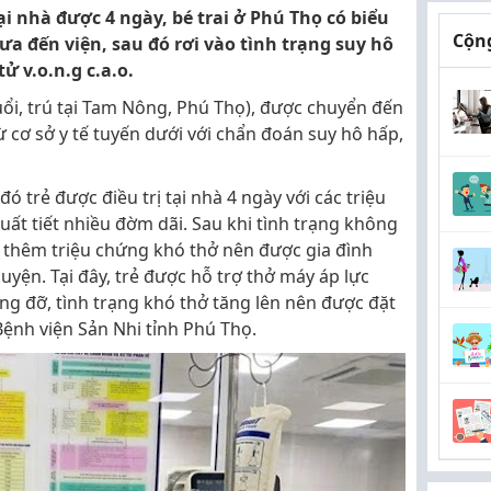
ại nhà được 4 ngày, bé trai ở Phú Thọ có biểu
Cộng
a đến viện, sau đó rơi vào tình trạng suy hô
ử v.o.n.g c.a.o.
tuổi, trú tại Tam Nông, Phú Thọ), được chuyển đến
ừ cơ sở y tế tuyến dưới với chẩn đoán suy hô hấp,
đó trẻ được điều trị tại nhà 4 ngày với các triệu
uất tiết nhiều đờm dãi. Sau khi tình trạng không
n thêm triệu chứng khó thở nên được gia đình
uyện. Tại đây, trẻ được hỗ trợ thở máy áp lực
g đỡ, tình trạng khó thở tăng lên nên được đặt
ệnh viện Sản Nhi tỉnh Phú Thọ.