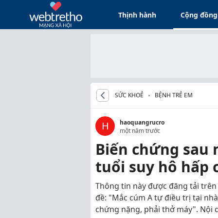
Thịnh hành
Cộng đồng
SỨC KHOẺ
BỆNH TRẺ EM
haoquangrucro
H
một năm trước
Biến chứng sau 
tuổi suy hô hấp 
Thông tin này được đăng tải trên 
đề: "Mắc cúm A tự điều trị tại nhà
chứng nặng, phải thở máy". Nội 