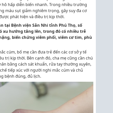
uy hô hấp diễn biến nhanh. Trong nhiều trường
ng máu sụt giảm nghiêm trọng, gây suy đa cơ
ợc phát hiện và điều trị kịp thời.
ận tại Bệnh viện Sản Nhi tỉnh Phú Thọ, số
ó xu hướng tăng lên, trong đó có nhiều trẻ
 nặng, biến chứng viêm phổi, viêm cơ tim, phù
 mắc cúm, bố mẹ cần đưa trẻ đến các cơ sở y tế
 trị kịp thời. Bên cạnh đó, cha mẹ cũng cần chú
 nhân bằng cách sát khuẩn, rửa tay thường xuyên,
 chế tiếp xúc với người nghi mắc cúm và chủ
ng bệnh đúng, đủ lịch.