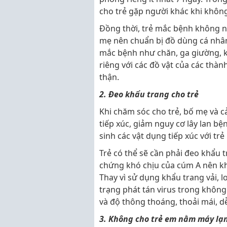
cho trẻ gặp người khác khi không
Đồng thời, trẻ mắc bệnh không nê
mẹ nên chuẩn bị đồ dùng cá nhân 
mắc bệnh như chăn, ga giường, k
riêng với các đồ vật của các thàn
thận.
2. Đeo khẩu trang cho trẻ
Khi chăm sóc cho trẻ, bố mẹ và c
tiếp xúc, giảm nguy cơ lây lan b
sinh các vật dụng tiếp xúc với t
Trẻ có thể sẽ cần phải đeo khẩu t
chứng khó chịu của cúm A nên khẩ
Thay vì sử dụng khẩu trang vải, 
trạng phát tán virus trong không 
và độ thông thoáng, thoải mái, dễ
3. Không cho trẻ em nằm máy lạ