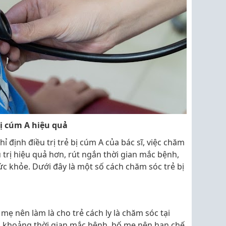
ị cúm A hiệu quả
ỉ định điều trị trẻ bị cúm A của bác sĩ, việc chăm
u trị hiệu quả hơn, rút ngắn thời gian mắc bệnh,
c khỏe. Dưới đây là một số cách chăm sóc trẻ bị
 mẹ nên làm là cho trẻ cách ly là chăm sóc tại
ng khoảng thời gian mắc bệnh, bố mẹ nên hạn chế