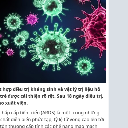
t hợp điều trị kháng sinh và vật lý trị liệu hô
rẻ được cải thiện rõ rệt. Sau 18 ngày điều trị,
ho xuất viện.
ô hấp cấp tiến triển (ARDS) là một trong những
hất diễn biến phức tạp, tỷ lệ tử vong cao lên tới
ý tổn thương cấp tính các phế nang mao mạch