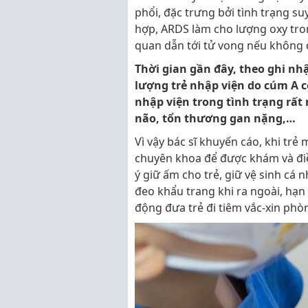
phổi, đặc trưng bởi tình trạng s
hợp, ARDS làm cho lượng oxy tro
quan dẫn tới tử vong nếu không đư
Thời gian gần đây, theo ghi nh
lượng trẻ nhập viện do cúm A c
nhập viện trong tình trạng rất
não, tổn thương gan nặng,…
Vì vậy bác sĩ khuyến cáo, khi trẻ
chuyên khoa để được khám và điều
ý giữ ấm cho trẻ, giữ vệ sinh cá
đeo khẩu trang khi ra ngoài, hạn
động đưa trẻ đi tiêm vắc-xin phò