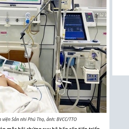
nh viện Sản nhi Phú Thọ, ảnh: BVCC/TTO