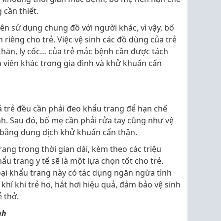
 cần thiết.
n sử dụng chung đồ với người khác, vì vậy, bố
riêng cho trẻ. Việc vệ sinh các đồ dùng của trẻ
hăn, ly cốc… của trẻ mắc bệnh cần được tách
h viên khác trong gia đình và khử khuẩn cẩn
ả trẻ đều cần phải đeo khẩu trang để hạn chế
ệnh. Sau đó, bố mẹ cần phải rửa tay cũng như vệ
rẻ bằng dung dịch khử khuẩn cẩn thận.
rang trong thời gian dài, kèm theo các triệu
u trang y tế sẽ là một lựa chọn tốt cho trẻ.
loại khẩu trang này có tác dụng ngăn ngừa tình
khí khi trẻ ho, hắt hơi hiệu quả, đảm bảo vệ sinh
 thở.
nh