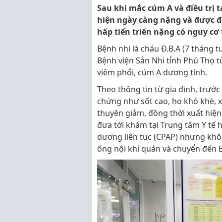
Sau khi mắc cúm A và điều trị t
hiện ngày càng nặng và được đư
hấp tiến triển nặng có nguy cơ t
Bệnh nhi là cháu Đ.B.A (7 tháng 
Bệnh viện Sản Nhi tỉnh Phú Thọ t
viêm phổi, cúm A dương tính.
Theo thông tin từ gia đình, trước 
chứng như sốt cao, ho khò khè, x
thuyên giảm, đồng thời xuất hiệ
đưa tới khám tại Trung tâm Y tế h
dương liên tục (CPAP) nhưng khôn
ống nội khí quản và chuyển đến B