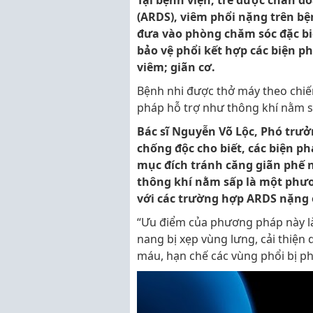
Tại bệnh viện, trẻ được chẩn đ
(ARDS), viêm phổi nặng trên b
đưa vào phòng chăm sóc đặc bi
bảo vệ phổi kết hợp các biện p
viêm; giãn cơ.
Bệnh nhi được thở máy theo chiến
pháp hỗ trợ như thông khí nằm s
Bác sĩ Nguyễn Võ Lộc, Phó trưở
chống độc cho biết, các biện ph
mục đích tránh căng giãn phế 
thông khí nằm sấp là một phươ
với các trường hợp ARDS nặng 
“Ưu điểm của phương pháp này là 
nang bị xẹp vùng lưng, cải thiện 
máu, hạn chế các vùng phổi bị phù