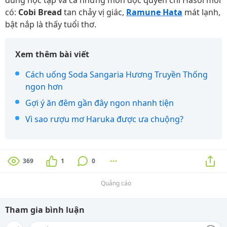
dùng học tập và cả những món độc quyền chỉ Hasol mới
có:
Cobi Bread
tan chảy vị giác,
Ramune Hata
mát lạnh,
bật nắp là thấy tuổi thơ.
Xem thêm bài viết
Cách uống Soda Sangaria Hương Truyền Thống
ngon hơn
Gợi ý ăn đêm gần đây ngon nhanh tiện
Vì sao rượu mơ Haruka được ưa chuộng?
369
1
0
Quảng cáo
Tham gia bình luận