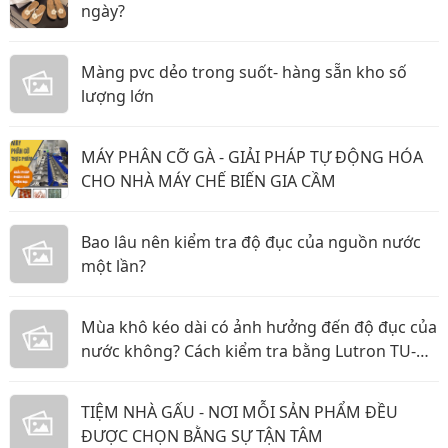
ngày?
Màng pvc dẻo trong suốt- hàng sẵn kho số
lượng lớn
MÁY PHÂN CỠ GÀ - GIẢI PHÁP TỰ ĐỘNG HÓA
CHO NHÀ MÁY CHẾ BIẾN GIA CẦM
Bao lâu nên kiểm tra độ đục của nguồn nước
một lần?
Mùa khô kéo dài có ảnh hưởng đến độ đục của
nước không? Cách kiểm tra bằng Lutron TU-
2016
TIỆM NHÀ GẤU - NƠI MỖI SẢN PHẨM ĐỀU
ĐƯỢC CHỌN BẰNG SỰ TẬN TÂM