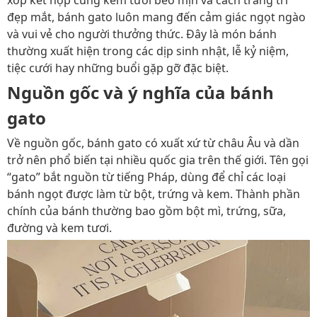
xốp kết hợp cùng kem tươi béo mịn và cách trang trí
đẹp mắt, bánh gato luôn mang đến cảm giác ngọt ngào
và vui vẻ cho người thưởng thức. Đây là món bánh
thường xuất hiện trong các dịp sinh nhật, lễ kỷ niệm,
tiệc cưới hay những buổi gặp gỡ đặc biệt.
Nguồn gốc và ý nghĩa của bánh
gato
Về nguồn gốc, bánh gato có xuất xứ từ châu Âu và dần
trở nên phổ biến tại nhiều quốc gia trên thế giới. Tên gọi
“gato” bắt nguồn từ tiếng Pháp, dùng để chỉ các loại
bánh ngọt được làm từ bột, trứng và kem. Thành phần
chính của bánh thường bao gồm bột mì, trứng, sữa,
đường và kem tươi.