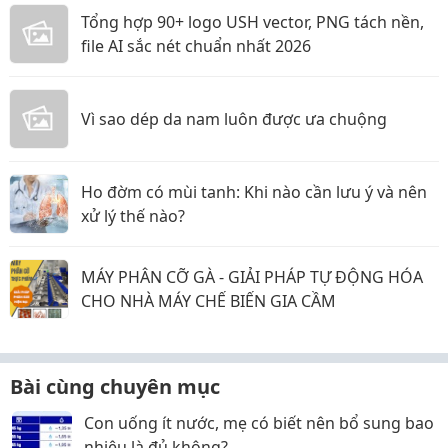
Tổng hợp 90+ logo USH vector, PNG tách nền,
file AI sắc nét chuẩn nhất 2026
Vì sao dép da nam luôn được ưa chuộng
Ho đờm có mùi tanh: Khi nào cần lưu ý và nên
xử lý thế nào?
MÁY PHÂN CỠ GÀ - GIẢI PHÁP TỰ ĐỘNG HÓA
CHO NHÀ MÁY CHẾ BIẾN GIA CẦM
Bài cùng chuyên mục
Con uống ít nước, mẹ có biết nên bổ sung bao
nhiêu là đủ không?