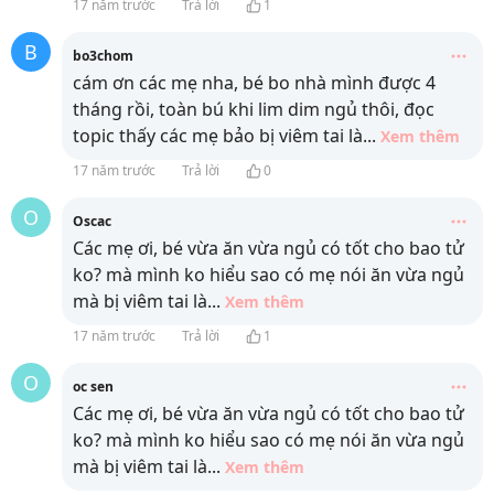
17 năm trước
Trả lời
1
B
bo3chom
cám ơn các mẹ nha, bé bo nhà mình được 4
tháng rồi, toàn bú khi lim dim ngủ thôi, đọc
topic thấy các mẹ bảo bị viêm tai là
...
Xem thêm
17 năm trước
Trả lời
0
O
Oscac
Các mẹ ơi, bé vừa ăn vừa ngủ có tốt cho bao tử
ko? mà mình ko hiểu sao có mẹ nói ăn vừa ngủ
mà bị viêm tai là
...
Xem thêm
17 năm trước
Trả lời
1
O
oc sen
Các mẹ ơi, bé vừa ăn vừa ngủ có tốt cho bao tử
ko? mà mình ko hiểu sao có mẹ nói ăn vừa ngủ
mà bị viêm tai là
...
Xem thêm