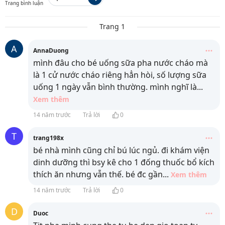
Trang bình luận
Trang 1
A
AnnaDuong
mình đâu cho bé uống sữa pha nước cháo mà
là 1 cử nước cháo riêng hẳn hòi, số lượng sữa
uống 1 ngày vẫn bình thường. mình nghĩ là
...
Xem thêm
14 năm trước
Trả lời
0
T
trang198x
bé nhà mình cũng chỉ bú lúc ngủ. đi khám viện
dinh dưỡng thì bsy kê cho 1 đống thuốc bổ kích
thích ăn nhưng vẫn thế. bé đc gần
...
Xem thêm
14 năm trước
Trả lời
0
D
Duoc