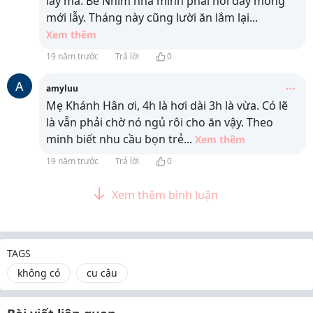
lẫy mà. Bé Nhím nhà mình phải hơi đẩy mông
mới lẫy. Tháng này cũng lười ăn lắm lại
...
Xem thêm
19 năm trước
Trả lời
0
A
amyluu
Mẹ Khánh Hân ơi, 4h là hơi dài 3h là vừa. Có lẽ
là vẫn phải chờ nó ngủ rôi cho ăn vậy. Theo
minh biết nhu cầu bọn trẻ
...
Xem thêm
19 năm trước
Trả lời
0
Xem thêm bình luận
TAGS
không có
cu cậu