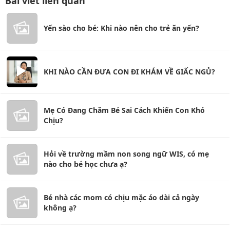
Bài viết liên quan
Yến sào cho bé: Khi nào nên cho trẻ ăn yến?
KHI NÀO CẦN ĐƯA CON ĐI KHÁM VỀ GIẤC NGỦ?
Mẹ Có Đang Chăm Bé Sai Cách Khiến Con Khó
Chịu?
Hỏi về trường mầm non song ngữ WIS, có mẹ
nào cho bé học chưa ạ?
Bé nhà các mom có chịu mặc áo dài cả ngày
không ạ?