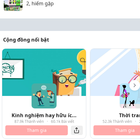
2, hiếm gặp
Cộng đồng nổi bật
Kinh nghiệm hay hữu íc...
Thời tr
87.9k Thành viên
·
60.1k Bài viết
52.3k Thành viên
·
Tham gia
Tham gia