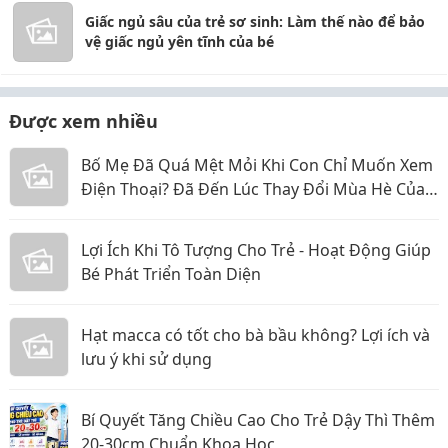
Giấc ngủ sâu của trẻ sơ sinh: Làm thế nào để bảo
vệ giấc ngủ yên tĩnh của bé
Được xem nhiều
Bố Mẹ Đã Quá Mệt Mỏi Khi Con Chỉ Muốn Xem
Điện Thoại? Đã Đến Lúc Thay Đổi Mùa Hè Của
Bé
Lợi Ích Khi Tô Tượng Cho Trẻ - Hoạt Động Giúp
Bé Phát Triển Toàn Diện
Hạt macca có tốt cho bà bầu không? Lợi ích và
lưu ý khi sử dụng
Bí Quyết Tăng Chiều Cao Cho Trẻ Dậy Thì Thêm
20-30cm Chuẩn Khoa Học