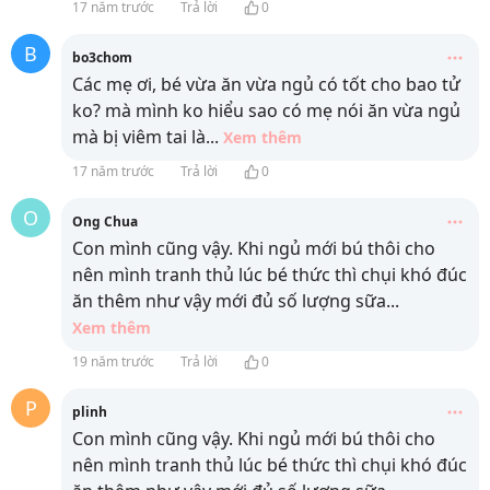
17 năm trước
Trả lời
0
B
bo3chom
Các mẹ ơi, bé vừa ăn vừa ngủ có tốt cho bao tử
ko? mà mình ko hiểu sao có mẹ nói ăn vừa ngủ
mà bị viêm tai là
...
Xem thêm
17 năm trước
Trả lời
0
O
Ong Chua
Con mình cũng vậy. Khi ngủ mới bú thôi cho
nên mình tranh thủ lúc bé thức thì chụi khó đúc
ăn thêm như vậy mới đủ số lượng sữa
...
Xem thêm
19 năm trước
Trả lời
0
P
plinh
Con mình cũng vậy. Khi ngủ mới bú thôi cho
nên mình tranh thủ lúc bé thức thì chụi khó đúc