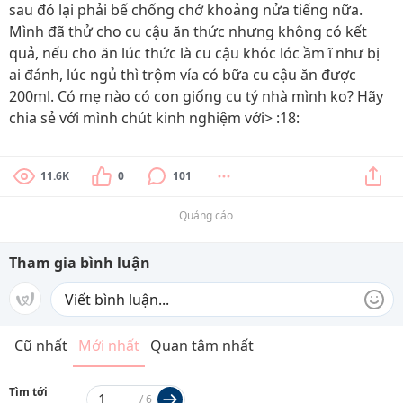
sau đó lại phải bế chống chớ khoảng nửa tiếng nữa.
Mình đã thử cho cu cậu ăn thức nhưng không có kết
quả, nếu cho ăn lúc thức là cu cậu khóc lóc ầm ĩ như bị
ai đánh, lúc ngủ thì trộm vía có bữa cu cậu ăn được
200ml. Có mẹ nào có con giống cu tý nhà mình ko? Hãy
chia sẻ với mình chút kinh nghiệm với> :18:
11.6K
0
101
Quảng cáo
Tham gia bình luận
Cũ nhất
Mới nhất
Quan tâm nhất
Tìm tới
/
6