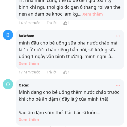
Tit nha minh cung the tu be den gio toan ty
binh khi ngu thoi gio dc gan 6 thang roi van the
nen an dam be khoc lam kg
...
Xem thêm
14 năm trước
Trả lời
1
B
bo3chom
mình đâu cho bé uống sữa pha nước cháo mà
là 1 cử nước cháo riêng hẳn hòi, số lượng sữa
uống 1 ngày vẫn bình thường. mình nghĩ là
...
Xem thêm
17 năm trước
Trả lời
1
O
Oscac
Mình đang cho bé uống thêm nước cháo trước
khi cho bé ăn dặm ( đây là ý của mình thế)
Sao ăn dặm sớm thế. Các bác sĩ luôn
...
Xem thêm