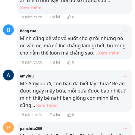
ăn thêm như vậy mới đủ số lượng sữa
...
Xem thêm
19 năm trước
Trả lời
0
B
Bong rua
Mình cũng bế vác vỗ vuốt cho ợ rồi nhưng nó
ọc vẫn ọc, mà có lúc chẳng làm gì hết, bú xong
cho nằm thế luôn mà chẳng sao
...
Xem thêm
19 năm trước
Trả lời
0
A
amyluu
Mẹ Amyluu ơi, con bạn đã biết lẫy chưa? Bé ăn
được ngày mấy bữa, mỗi bưa được bao nhiêu?
mình thấy bé nahf bạn giống con mình lắm,
cũng
...
Xem thêm
19 năm trước
Trả lời
0
P
panchita209