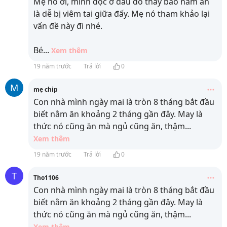
Mẹ nó ơi, mình đọc ở đâu đó thấy bảo nằm ăn
là dễ bị viêm tai giữa đấy. Mẹ nó tham khảo lại
vấn đề này đi nhé.
Bé
...
Xem thêm
19 năm trước
Trả lời
0
M
mẹ chip
Con nhà mình ngày mai là tròn 8 tháng bắt đầu
biết nằm ăn khoảng 2 tháng gần đây. May là
thức nó cũng ăn mà ngủ cũng ăn, thậm
...
Xem thêm
19 năm trước
Trả lời
0
T
Tho1106
Con nhà mình ngày mai là tròn 8 tháng bắt đầu
biết nằm ăn khoảng 2 tháng gần đây. May là
thức nó cũng ăn mà ngủ cũng ăn, thậm
...
Xem thêm