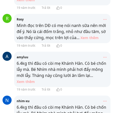
19 năm trước
Trả lời
0
R
Rosy
Mình đọc trên DĐ có mẹ nói nanh sữa nên mới
để ý. Nó là cái đốm trắng, nhỏ như đầu tăm, sờ
vào thấy cứng, mọc trên lợi của
...
Xem thêm
19 năm trước
Trả lời
0
A
amyluu
6.4kg thì đâu có còi mẹ Khánh Hân. Có bé chốn
lẫy mà. Bé Nhím nhà mình phải hơi đẩy mông
mới lẫy. Tháng này cũng lười ăn lắm lại
...
Xem thêm
19 năm trước
Trả lời
0
N
nhim-xu
6.4kg thì đâu có còi mẹ Khánh Hân. Có bé chốn