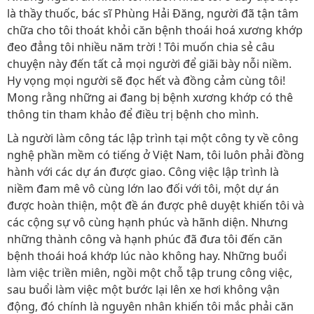
là thầy thuốc, bác sĩ Phùng Hải Đăng, người đã tận tâm
chữa cho tôi thoát khỏi căn bệnh thoái hoá xương khớp
đeo đẳng tôi nhiều năm trời ! Tôi muốn chia sẻ câu
chuyện này đến tất cả mọi người để giãi bày nỗi niềm.
Hy vọng mọi người sẽ đọc hết và đồng cảm cùng tôi!
Mong rằng những ai đang bị bệnh xương khớp có thê
thông tin tham khảo để điều trị bệnh cho mình.
Là người làm công tác lập trình tại một công ty về công
nghệ phần mềm có tiếng ở Việt Nam, tôi luôn phải đồng
hành với các dự án được giao. Công việc lập trình là
niềm đam mê vô cùng lớn lao đối với tôi, một dự án
được hoàn thiện, một đề án được phê duyệt khiến tôi và
các cộng sự vô cùng hạnh phúc và hãnh diện. Nhưng
những thành công và hạnh phúc đã đưa tôi đến căn
bệnh thoái hoá khớp lúc nào không hay. Những buổi
làm việc triền miên, ngồi một chỗ tập trung công việc,
sau buổi làm việc một bước lại lên xe hơi không vận
động, đó chính là nguyên nhân khiến tôi mắc phải căn