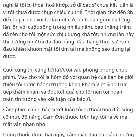
nghi là tôi bị thoái hoá khớp, sở dĩ bác sĩ chưa kết luận là
vì tôi chưa được chụp chiếu cụ thể. Thời gian chờ đến 8h
để chụp chiếu với tôi là một cực hình. Là người đã từng
lăn lộn với cuộc sống trong nhiều năm, bao thăng trầm
đã rèn cho tôi một sức chịu đựng khá tốt, nhưng lần này
thì dường như tôi đã đầu hàng, đầu hàng thực sự. Cơn
đau khiến khuôn mặt tôi tím tái mà không sao dừng lại
được.
Cuối cùng thì cũng tới lượt tôi vào phòng phòng chụp
phim. May cho tôi là hôm đó với quan hệ của bạn bè giới
thiệu tôi được bác sĩ trưởng khoa Phạm Viết Sinh trực
tiếp thăm khám và đọc kết quả cho tôi nên tôi hoàn
toàn tin tưởng vào kết luận của bác sĩ.
Cầm phim chụp, bác sĩ kết luận tôi bị thoái hoá đốt sống
cổ mức độ nặng. Cầm đơn thuốc trên tay, tôi ra về mà
mặt vẫn nhăn nhó.
Uống thuốc được hai ngày, cảm giác đau đã giảm nhưng