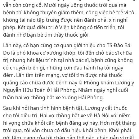
vẫn còn cứng cổ. Mười ngày uống thuốc trôi qua mà
bệnh thì không thuyên giảm thêm, công việc bê trễ vì tôi
không tài nào tập trung được nên đành phải xin nghỉ
phép. Kết quả điều trị ở Viện không có tiến triển, tôi
đành nhờ bạn bè tìm thầy thuốc giỏi.
Lần này, cô bạn cùng cơ quan giới thiệu cho TS Đào Bá
Do là phó khoa cơ xương khớp, tôi đến chỗ bác sĩ chữa
trị nhưng hết liệu trình tại nhà bác sĩ, bệnh cũng không
có chuyển biến gì, những cơn đau hành hạ tôi ngày
đêm. Lần tìm trên mạng, vợ tôi tìm được nhà thuốc
quảng cáo chữa được bệnh này là Phòng khám Lương y
Nguyễn Hữu Toàn ở Hải Phòng. Nhằm ngày nghỉ cuối
tuần hai vợ chồng bắt xe xuống Hải Phòng.
Sau khi hỏi han tình hình bệnh tật, Lương y cắt thuốc
cho tôi điều trị. Hai vợ chồng bắt xe về Hà Nội với niềm
hi vọng chữa khỏi căn bệnh đáng sợ này. Hơn một tháng
trôi qua, tôi vẫn chưa có dấu hiệu khỏi bệnh. Khỏi phải
nói tâm trạng của tôi chán nản thế nào, chán nản vì mất