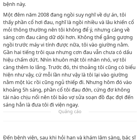
bệnh này.
Một đêm năm 2008 đang ngồi suy nghĩ về dự án, tôi
thấy phần cổ hơi đau, nghĩ là ngồi nhiều và lâu khiến cổ
mỏi thông thường nên tôi không để ý, nhưng càng về
sáng cơn đau càng dữ dội hơn. Không thể gắng gượng
ngồi trước máy vi tính được nữa, tôi vào giường nằm.
Gần hai tiếng trôi qua nhưng cơn đau vẫn chưa có dấu
hiệu chấm dứt. Nhìn khuôn mặt tôi nhăn nhó, vợ tôi
càng thêm lo lắng. Trước đó, thi thoảng tôi cũng có biểu
hiện như vậy, cứ mỗi lần như vậy là tôi lại vào giường
nằm một lúc rồi cũng ngủ thiếp đi. Nhưng hôm đó vào
khoảng 5h sáng, phần cổ tôi đau đớn, cứng đơ không
tài nào chịu nổi nên tôi bảo vợ sửa soạn đồ đạc đợi đến
sáng hẳn là đưa tôi đi viện ngay.
Quảng cáo
Đến bệnh viện, sau khi hỏi han và khám lâm sàng, bác sĩ