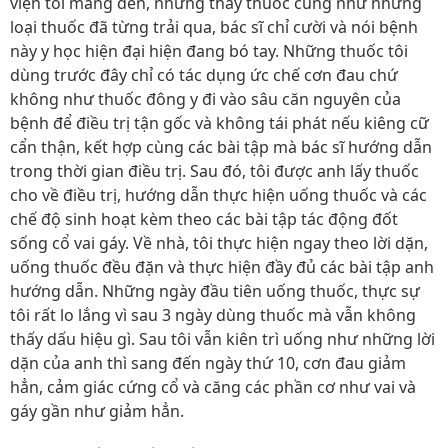
viện tôi mang đến, những thầy thuốc cũng như những
loại thuốc đã từng trải qua, bác sĩ chỉ cười và nói bệnh
này y học hiện đại hiện đang bó tay. Những thuốc tôi
dùng trước đây chỉ có tác dụng ức chế cơn đau chứ
không như thuốc đông y đi vào sâu căn nguyên của
bệnh để điều trị tận gốc và không tái phát nếu kiêng cữ
cẩn thận, kết hợp cùng các bài tập mà bác sĩ hướng dẫn
trong thời gian điều trị. Sau đó, tôi được anh lấy thuốc
cho về điều trị, hướng dẫn thực hiện uống thuốc và các
chế độ sinh hoạt kèm theo các bài tập tác động đốt
sống cổ vai gáy. Về nhà, tôi thực hiện ngay theo lời dặn,
uống thuốc đều đặn và thực hiện đầy đủ các bài tập anh
hướng dẫn. Những ngày đầu tiên uống thuốc, thực sự
tôi rất lo lắng vì sau 3 ngày dùng thuốc mà vẫn không
thấy dấu hiệu gì. Sau tôi vẫn kiên trì uống như những lời
dặn của anh thì sang đến ngày thứ 10, cơn đau giảm
hẳn, cảm giác cứng cổ và căng các phần cơ như vai và
gáy gần như giảm hẳn.