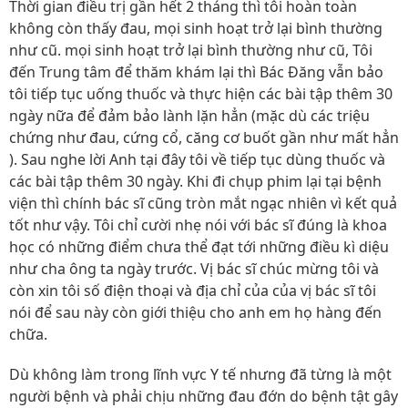
Thời gian điều trị gần hết 2 tháng thì tôi hoàn toàn
không còn thấy đau, mọi sinh hoạt trở lại bình thường
như cũ. mọi sinh hoạt trở lại bình thường như cũ, Tôi
đến Trung tâm để thăm khám lại thì Bác Đăng vẫn bảo
tôi tiếp tục uống thuốc và thực hiện các bài tập thêm 30
ngày nữa để đảm bảo lành lặn hẳn (mặc dù các triệu
chứng như đau, cứng cổ, căng cơ buốt gần như mất hẳn
). Sau nghe lời Anh tại đây tôi về tiếp tục dùng thuốc và
các bài tập thêm 30 ngày. Khi đi chụp phim lại tại bệnh
viện thì chính bác sĩ cũng tròn mắt ngạc nhiên vì kết quả
tốt như vậy. Tôi chỉ cười nhẹ nói với bác sĩ đúng là khoa
học có những điểm chưa thể đạt tới những điều kì diệu
như cha ông ta ngày trước. Vị bác sĩ chúc mừng tôi và
còn xin tôi số điện thoại và địa chỉ của của vị bác sĩ tôi
nói để sau này còn giới thiệu cho anh em họ hàng đến
chữa.
Dù không làm trong lĩnh vực Y tế nhưng đã từng là một
người bệnh và phải chịu những đau đớn do bệnh tật gây