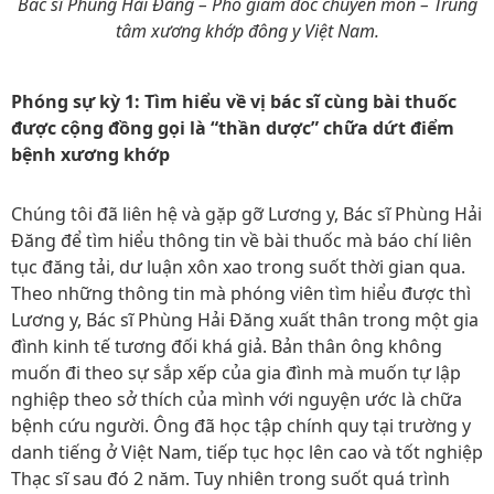
Bác sĩ Phùng Hải Đăng – Phó giám đốc chuyên môn – Trung
tâm xương khớp đông y Việt Nam.
Phóng sự kỳ 1: Tìm hiểu về vị bác sĩ cùng bài thuốc
được cộng đồng gọi là “thần dược” chữa dứt điểm
bệnh xương khớp
Chúng tôi đã liên hệ và gặp gỡ Lương y, Bác sĩ Phùng Hải
Đăng để tìm hiểu thông tin về bài thuốc mà báo chí liên
tục đăng tải, dư luận xôn xao trong suốt thời gian qua.
Theo những thông tin mà phóng viên tìm hiểu được thì
Lương y, Bác sĩ Phùng Hải Đăng xuất thân trong một gia
đình kinh tế tương đối khá giả. Bản thân ông không
muốn đi theo sự sắp xếp của gia đình mà muốn tự lập
nghiệp theo sở thích của mình với nguyện ước là chữa
bệnh cứu người. Ông đã học tập chính quy tại trường y
danh tiếng ở Việt Nam, tiếp tục học lên cao và tốt nghiệp
Thạc sĩ sau đó 2 năm. Tuy nhiên trong suốt quá trình