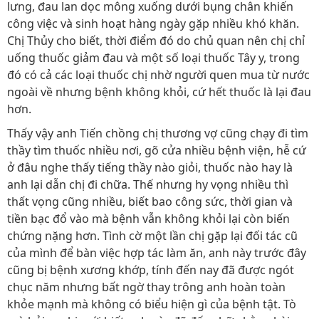
lưng, đau lan dọc mông xuống dưới bụng chân khiến
công việc và sinh hoạt hàng ngày gặp nhiều khó khăn.
Chị Thủy cho biết, thời điểm đó do chủ quan nên chị chỉ
uống thuốc giảm đau và một số loại thuốc Tây y, trong
đó có cả các loại thuốc chị nhờ người quen mua từ nước
ngoài về nhưng bệnh không khỏi, cứ hết thuốc là lại đau
hơn.
Thấy vậy anh Tiến chồng chị thương vợ cũng chạy đi tìm
thầy tìm thuốc nhiều nơi, gõ cửa nhiều bệnh viện, hễ cứ
ở đâu nghe thấy tiếng thầy nào giỏi, thuốc nào hay là
anh lại dẫn chị đi chữa. Thế nhưng hy vọng nhiều thì
thất vọng cũng nhiều, biết bao công sức, thời gian và
tiền bạc đổ vào mà bệnh vẫn không khỏi lại còn biến
chứng nặng hơn. Tình cờ một lần chị gặp lại đối tác cũ
của mình để bàn việc hợp tác làm ăn, anh này trước đây
cũng bị bệnh xương khớp, tính đến nay đã được ngót
chục năm nhưng bất ngờ thay trông anh hoàn toàn
khỏe mạnh mà không có biểu hiện gì của bệnh tật. Tò