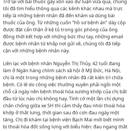
Trở lại với bài thuốc gây xôn xao dư luận vừa qua, chúng
tôi đã tìm hiểu thông qua các kênh khác nhau mà trực
tiếp là những bệnh nhân đã đến khám và dùng bài
thuốc của ông. Từ những cuốn “hồ sơ bệnh án” dày cộp
được đặt cẩn thận ở kệ tủ trong góc phòng của ông
đồng thời kết hợp với những bức thư tay, những email
được bệnh nhân từ khắp nơi gửi về, chúng tôi đã tiếp
cận với những bệnh nhân này.
Liên lạc với bệnh nhân Nguyễn Thị Thủy, 42 tuổi đang
làm ở Ngân hàng chính sách xã hội ở Mỹ Đức, Hà Nội,
chị là một trong những bệnh nhân đã rất kiên trì chữa
bệnh. Có lẽ do công việc thường xuyên phải ngồi một
chỗ cả ngày nên bệnh thoái hóa xương khớp của chị bắt
đầu từ lúc nào chị không hay. Tình cờ một lần chị dựng
chân chống giữa xe SH thì cảm thấy đau nhói thoái hóa
khớp ở thắt lưng, thời gian sau đó cơn đau ngày một
tăng. Chị đi khám tại bệnh viện Bạch Mai mới biết mình
bị thoái hóa đốt sống lưng với biểu hiện: đau ngang thắt