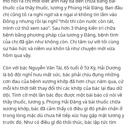
mò hỏi ra chị mới biết anh này đã đến chữa bằng bài
thuốc của thầy thuốc, lương y Phùng Hải Đăng. Ban đầu
chị cũng tỏ ra nghi ngờ và e ngại vì không tin lắm vào
Đông y nhưng rồi lại nghĩ “thôi thì còn nước còn tát,
mình cứ thử xem sao”. Sau hơn 3 tháng kiên trì chữa
bệnh bằng phương pháp của lương y Đăng, bệnh tình
của chị đã gần như không còn. Chị tâm sự với tôi cùng
sự háo hức và niềm vui khôn tả như chuyện mới vừa
hôm qua vậy.
Còn với bác Nguyễn Văn Tài, 65 tuổi ở Tứ Kỳ, Hải Dương
là bộ đội nghỉ hưu mất sức, bác phải chịu đựng những
cơn đau của bệnh xương khớp đã hơn chục năm qua, cứ
mỗi khi thời tiết thay đổi thì các khớp của bác lại đau dữ
dội. Tình cờ một lần bác đọc được một bài báo có nói về
thầy thuốc, lương y, Phùng Hải Đăng và bài thuốc chữa
xương khớp, bác đã cảm thấy có điều gì đó phấn chấn ở
trong lòng mặc dù chưa hề tiếp xúc hay gặp mặt lương y
trước đó. Như có điều gì đó thôi thúc, bác lập tức tìm