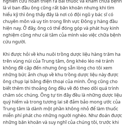
nghiên cứu hoàn thiện ra bài thuốc và khám chữa bệnh
là vì ban đầu ông cũng rất băn khoăn nhưng khi tìm
hiểu kỹ thì ông thấy đây là nơi có đội ngũ y bác sĩ có
chuyên môn và uy tín trong lĩnh vực Đông y hàng đầu
hiện nay. Ở đây, ông có thể đóng góp và phát huy kinh
nghiệm cũng như cái tâm của mình vào việc chữa bệnh
cứu người.
Khi được hỏi về khu nuôi trồng dược liệu hàng trăm ha
trên vùng núi của Trung tâm, ông khéo léo né tránh
không đề cập đến nhưng ông sẵn lòng cho tôi xem
những bức ảnh chụp về khu trồng dược liệu này được
ông chụp lại bằng điện thoại của mình. Ông cũng cho
biết thêm thi thoảng ông đều về đó theo dõi quá trình
chăm sóc chúng. Ông tự tin đây đều là những dược liệu
quý hiếm và trong tương lai sẽ đảm bảo mong ước của
Trung tâm là dành một phần không nhỏ để làm thuốc
miễn phí phát cho những người nghèo. Như đoán được
những băn khoăn và suy nghĩ của chúng tôi, trước khi