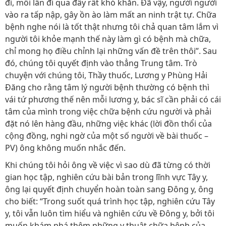
đi, mỗi lần đi qua đây rất khó khăn. Đã vậy, người người
vào ra tấp nập, gây ồn ào làm mất an ninh trật tự. Chữa
bệnh nghe nói là tốt thật nhưng tôi chả quan tâm lắm vì
người tôi khỏe mạnh thế này làm gì có bệnh mà chữa,
chỉ mong họ điều chỉnh lại những vấn đề trên thôi”. Sau
đó, chúng tôi quyết định vào thẳng Trung tâm. Trò
chuyện với chúng tôi, Thầy thuốc, Lương y Phùng Hải
Đăng cho rằng tâm lý người bệnh thường có bệnh thì
vái tứ phương thế nên mỗi lương y, bác sĩ cần phải có cái
tâm của mình trong việc chữa bệnh cứu người và phải
đặt nó lên hàng đầu, những việc khác (lời đồn thổi của
cộng đồng, nghi ngờ của một số người về bài thuốc –
PV) ông không muốn nhắc đến.
Khi chúng tôi hỏi ông về việc vì sao dù đã từng có thời
gian học tập, nghiên cứu bài bản trong lĩnh vực Tây y,
ông lại quyết định chuyển hoàn toàn sang Đông y, ông
cho biết: “Trong suốt quá trình học tập, nghiên cứu Tây
y, tôi vẫn luôn tìm hiểu và nghiên cứu về Đông y, bởi tôi
muốn khám phá thêm những y thuật chữa bệnh của