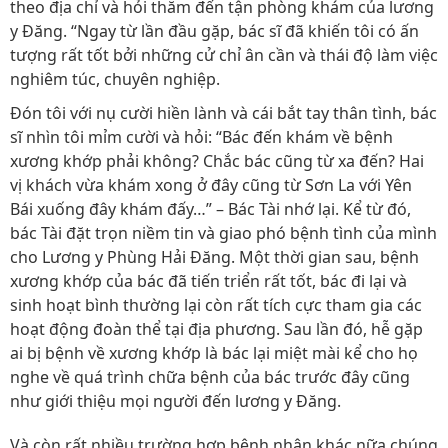
theo địa chỉ và hỏi thăm đến tận phòng khám của lương
y Đăng. “Ngay từ lần đầu gặp, bác sĩ đã khiến tôi có ấn
tượng rất tốt bởi những cử chỉ ân cần và thái độ làm việc
nghiêm túc, chuyên nghiệp.
Đón tôi với nụ cười hiền lành và cái bắt tay thân tình, bác
sĩ nhìn tôi mỉm cười và hỏi: “Bác đến khám về bệnh
xương khớp phải không? Chắc bác cũng từ xa đến? Hai
vị khách vừa khám xong ở đây cũng từ Sơn La với Yên
Bái xuống đây khám đấy…” – Bác Tài nhớ lại. Kể từ đó,
bác Tài đặt trọn niềm tin và giao phó bệnh tình của mình
cho Lương y Phùng Hải Đăng. Một thời gian sau, bệnh
xương khớp của bác đã tiến triển rất tốt, bác đi lại và
sinh hoạt bình thường lại còn rất tích cực tham gia các
hoạt động đoàn thể tại địa phương. Sau lần đó, hễ gặp
ai bị bệnh về xương khớp là bác lại miệt mài kể cho họ
nghe về quá trình chữa bệnh của bác trước đây cũng
như giới thiệu mọi người đến lương y Đăng.
Và còn rất nhiều trường hợp bệnh nhân khác nữa chúng