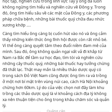
học tập, nghiên cứu trong lĩnh vực Tây y ông đã luôn
không ngừng tìm hiểu và nghiên cứu về Đông y. Trong
đó, ông tìm hiểu sâu về các mặt của Đông y, các phương
pháp chữa bệnh, những bài thuốc quý chữa đau nhức
xương khớp ….
Càng tìm hiểu ông càng bị cuốn hút vào nó và ông cảm
thấy những kiến thức ông lĩnh hội được còn rất nhỏ bé.
Vì thế ông càng quyết tâm theo đuổi niềm đam mê của
mình. Sau đó, ông không quản ngại vất vả đi khắp từ
Nam ra Bắc để tầm sư học đạo, tìm tòi và nghiên cứu
những cây thuốc quý, những bài thuốc hay tưởng chừng
đã thất lạc. Thật may mắn là nhiều thảo dược quý có
trong sách Đỏ Việt Nam cũng được ông tìm ra và trồng
ở một nơi bí mật trên vùng núi cao, cách Hà Nội khoảng
chừng hơn 60km. Lý do của việc chọn nơi đây làm khu
trồng các thảo dược quý là vì khoảng cách địa lý không
xa nên thuận tiện cho ông trong khâu chăm sóc và quản
lý.
Quảng cáo