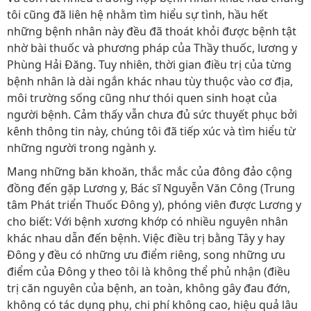
tôi cũng đã liên hệ nhằm tìm hiểu sự tình, hầu hết
những bệnh nhân này đều đã thoát khỏi được bệnh tật
nhờ bài thuốc và phương pháp của Thầy thuốc, lương y
Phùng Hải Đăng. Tuy nhiên, thời gian điều trị của từng
bệnh nhân là dài ngắn khác nhau tùy thuộc vào cơ địa,
môi trường sống cũng như thói quen sinh hoạt của
người bệnh. Cảm thấy vẫn chưa đủ sức thuyết phục bởi
kênh thông tin này, chúng tôi đã tiếp xúc và tìm hiểu từ
những người trong ngành y.
Mang những băn khoăn, thắc mắc của đông đảo cộng
đồng đến gặp Lương y, Bác sĩ Nguyễn Văn Công (Trung
tâm Phát triển Thuốc Đông y), phóng viên được Lương y
cho biết: Với bệnh xương khớp có nhiều nguyên nhân
khác nhau dẫn đến bệnh. Việc điều trị bằng Tây y hay
Đông y đều có những ưu điểm riêng, song những ưu
điểm của Đông y theo tôi là không thể phủ nhận (điều
trị căn nguyên của bệnh, an toàn, không gây đau đớn,
không có tác dụng phụ, chi phí không cao, hiệu quả lâu