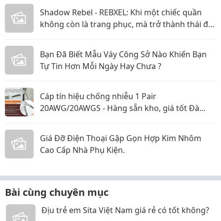
Shadow Rebel - REBXEL: Khi một chiếc quần
không còn là trang phục, mà trở thành thái độ
bạn mang theo trên từng bước chân vào năm
2026
Bạn Đã Biết Mẫu Váy Công Sở Nào Khiến Bạn
Tự Tin Hơn Mỗi Ngày Hay Chưa ?
Cáp tín hiệu chống nhiễu 1 Pair
20AWG/20AWGS - Hàng sẵn kho, giá tốt Đà
Nẵng, Huế
Giá Đỡ Điện Thoại Gập Gọn Hợp Kim Nhôm
Cao Cấp Nhà Phụ Kiện.
Bài cùng chuyên mục
Địu trẻ em Sita Việt Nam giá rẻ có tốt không?