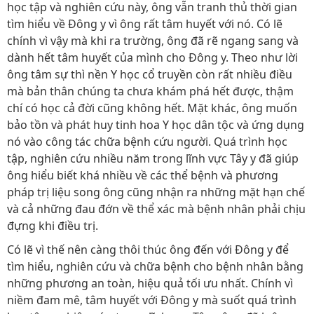
học tập và nghiên cứu này, ông vẫn tranh thủ thời gian
tìm hiểu về Đông y vì ông rất tâm huyết với nó. Có lẽ
chính vì vậy mà khi ra trường, ông đã rẽ ngang sang và
dành hết tâm huyết của mình cho Đông y. Theo như lời
ông tâm sự thì nền Y học cổ truyền còn rất nhiều điều
mà bản thân chúng ta chưa khám phá hết được, thậm
chí có học cả đời cũng không hết. Mặt khác, ông muốn
bảo tồn và phát huy tinh hoa Y học dân tộc và ứng dụng
nó vào công tác chữa bệnh cứu người. Quá trình học
tập, nghiên cứu nhiều năm trong lĩnh vực Tây y đã giúp
ông hiểu biết khá nhiều về các thể bệnh và phương
pháp trị liệu song ông cũng nhận ra những mặt hạn chế
và cả những đau đớn về thể xác mà bệnh nhân phải chịu
đựng khi điều trị.
Có lẽ vì thế nên càng thôi thúc ông đến với Đông y để
tìm hiểu, nghiên cứu và chữa bệnh cho bệnh nhân bằng
những phương an toàn, hiệu quả tối ưu nhất. Chính vì
niềm đam mê, tâm huyết với Đông y mà suốt quá trình