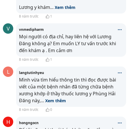
Lương y khám
...
Xem thêm
8 năm trước
1
V
vnmedipharm
Mọi người có địa chỉ, hay liên hệ với Lương
Đăng không ạ? Em muốn LY tư vấn trước khi
đến khám ạ . Em cảm ơn
8 năm trước
1
L
langtutinhyeu
Mình vừa tìm hiểu thông tin thì đọc được bài
viết của một bệnh nhân đã từng chữa bệnh
xương khớp ở thầy thuốc lương y Phùng Hải
Đăng này,
...
Xem thêm
8 năm trước
0
H
hongngocn