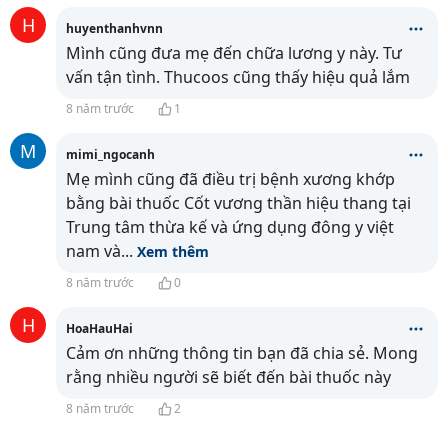
H
huyenthanhvnn
Mình cũng đưa mẹ đến chữa lương y này. Tư
vấn tận tình. Thucoos cũng thấy hiệu quả lắm
8 năm trước
1
M
mimi_ngocanh
Mẹ mình cũng đã điều trị bệnh xương khớp
bằng bài thuốc Cốt vương thần hiệu thang tại
Trung tâm thừa kế và ứng dụng đông y việt
nam và
...
Xem thêm
8 năm trước
0
H
HoaHauHai
Cảm ơn những thông tin bạn đã chia sẻ. Mong
rằng nhiều người sẽ biết đến bài thuốc này
8 năm trước
2