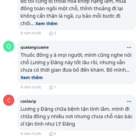
Bố tôi cũng bị thoái hóa khớp nặng lắm, mùa
đông toàn ngồi một chỗ, thỉnh thoảng đi lại
không cẩn thận là ngã, cụ bảo mỗi bước đi
chối
...
Xem thêm
8 năm trước
3
Q
quatangcuame
Thuốc đông y à mọi người, mình cũng nghe nói
chỗ Lương y Đăng này tốt lâu rồi, nhưng vẫn
chưa có thời gian đưa bố đến khám. Bố mình
...
Xem thêm
8 năm trước
1
C
conlavip
Lương y Đăng chữa bệnh tận tình lắm. mình đi
chữa đông y nhiều nơi nhưng chưa chỗ nào bác
sĩ tận tình như LY Đăng
8 năm trước
0