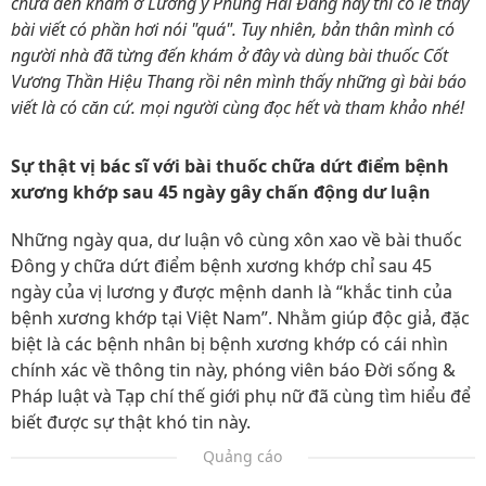
chưa đến khám ở Lương y Phùng Hải Đăng này thì có lẽ thấy
bài viết có phần hơi nói "quá". Tuy nhiên, bản thân mình có
người nhà đã từng đến khám ở đây và dùng bài thuốc Cốt
Vương Thần Hiệu Thang rồi nên mình thấy những gì bài báo
viết là có căn cứ. mọi người cùng đọc hết và tham khảo nhé!
Sự thật vị bác sĩ với bài thuốc chữa dứt điểm bệnh
xương khớp sau 45 ngày gây chấn động dư luận
Những ngày qua, dư luận vô cùng xôn xao về bài thuốc
Đông y chữa dứt điểm bệnh xương khớp chỉ sau 45
ngày của vị lương y được mệnh danh là “khắc tinh của
bệnh xương khớp tại Việt Nam”. Nhằm giúp độc giả, đặc
biệt là các bệnh nhân bị bệnh xương khớp có cái nhìn
chính xác về thông tin này, phóng viên báo Đời sống &
Pháp luật và Tạp chí thế giới phụ nữ đã cùng tìm hiểu để
biết được sự thật khó tin này.
Quảng cáo