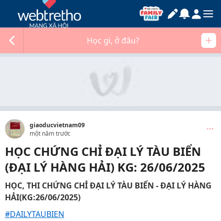
Học gì, ở đâu?
giaoducvietnam09
một năm trước
HỌC CHỨNG CHỈ ĐẠI LÝ TÀU BIỂN
(ĐẠI LÝ HÀNG HẢI) KG: 26/06/2025
HỌC, THI CHỨNG CHỈ ĐẠI LÝ TÀU BIỂN - ĐẠI LÝ HÀNG
HẢI(KG:26/06/2025)
#DAILYTAUBIEN