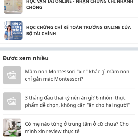
HỌC VẬN TẢI ONLINE - NHẬN CHỨNG CHỈ NHANH
CHÓNG
HỌC CHỨNG CHỈ KẾ TOÁN TRƯỞNG ONLINE CỦA
BỘ TÀI CHÍNH
Được xem nhiều
Mầm non Montessori "xịn" khác gì mầm non
chỉ gắn mác Montessori?
3 tháng đầu thai kỳ nên ăn gì? 6 nhóm thực
phẩm dễ chọn, không cần "ăn cho hai người"
Có mẹ nào từng ở trung tâm ở cữ chưa? Cho
mình xin review thực tế