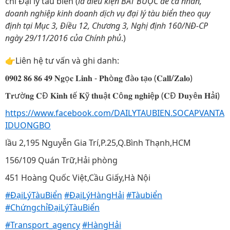
chỉ Đại lý tàu biển
(
là điều kiện BẮT BUỘC để cá nhân,
doanh nghiệp kinh doanh dịch vụ đại lý tàu biển theo quy
định tại Mục 3, Điều 12, Chương 3, Nghị định 160/NĐ-CP
ngày 29/11/2016 của Chính phủ
.)
👉Liên hệ tư vấn và ghi danh:
𝟎𝟗𝟎𝟐 𝟖𝟔 𝟖𝟔 𝟒𝟗 𝐍𝐠ọ𝐜 𝐋𝐢𝐧𝐡 - 𝐏𝐡ò𝐧𝐠 đà𝐨 𝐭ạ𝐨 (𝐂𝐚𝐥𝐥/𝐙𝐚𝐥𝐨)
𝐓𝐫ườ𝐧𝐠 𝐂Đ 𝐊𝐢𝐧𝐡 𝐭ế 𝐊ỹ 𝐭𝐡𝐮ậ𝐭 𝐂ô𝐧𝐠 𝐧𝐠𝐡𝐢ệ𝐩 (𝐂Đ 𝐃𝐮𝐲ê𝐧 𝐇ả𝐢)
https://www.facebook.com/DAILYTAUBIEN.SOCAPVANTA
IDUONGBO
lầu 2,195 Nguyễn Gia Trí,P.25,Q.Bình Thạnh,HCM
156/109 Quán Trữ,Hải phòng
451 Hoàng Quốc Việt,Cầu Giấy,Hà Nội
#ĐạiLýTàuBiển
#ĐạiLýHàngHải
#Tàubiển
#ChứngchỉĐạiLýTàuBiển
#Transport_agency
#HàngHải