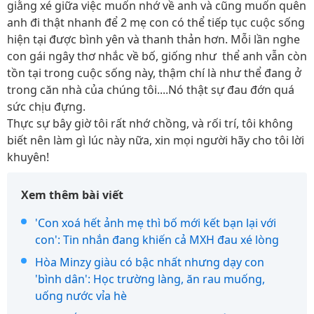
giằng xé giữa việc muốn nhớ về anh và cũng muốn quên
anh đi thật nhanh để 2 mẹ con có thể tiếp tục cuộc sống
hiện tại được bình yên và thanh thản hơn. Mỗi lần nghe
con gái ngây thơ nhắc về bố, giống như thể anh vẫn còn
tồn tại trong cuộc sống này, thậm chí là như thể đang ở
trong căn nhà của chúng tôi....Nó thật sự đau đớn quá
sức chịu đựng.
Thực sự bây giờ tôi rất nhớ chồng, và rối trí, tôi không
biết nên làm gì lúc này nữa, xin mọi người hãy cho tôi lời
khuyên!
Xem thêm bài viết
'Con xoá hết ảnh mẹ thì bố mới kết bạn lại với
con': Tin nhắn đang khiến cả MXH đau xé lòng
Hòa Minzy giàu có bậc nhất nhưng dạy con
'bình dân': Học trường làng, ăn rau muống,
uống nước vỉa hè