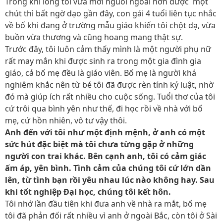
Trong khi lòng tôi vừa mới nguôi ngoai hơn được một
chút thì bất ngờ dạo gần đây, con gái 4 tuổi liên tục nhắc
về bố khi đang ở trường mẫu giáo khiến tôi chột dạ, vừa
buồn vừa thương và cũng hoang mang thật sự.
Trước đây, tôi luôn cảm thấy mình là một người phụ nữ
rất may mắn khi được sinh ra trong một gia đình gia
giáo, cả bố mẹ đều là giáo viên. Bố mẹ là người khá
nghiêm khắc nên từ bé tôi đã được rèn tính kỷ luật, nhờ
đó mà giúp ích rất nhiều cho cuộc sống. Tuổi thơ của tôi
cứ trôi qua bình yên như thế, đi học rồi về nhà với bố
mẹ, cứ hồn nhiên, vô tư vậy thôi.
Anh đến với tôi như một định mệnh, ở anh có một
sức hút đặc biệt mà tôi chưa từng gặp ở những
người con trai khác. Bên cạnh anh, tôi có cảm giác
ấm áp, yên bình. Tình cảm của chúng tôi cứ lớn dần
lên, từ tình bạn rồi yêu nhau lúc nào không hay. Sau
khi tốt nghiệp Đại học, chúng tôi kết hôn.
Tôi nhớ lần đầu tiên khi đưa anh về nhà ra mắt, bố mẹ
tôi đã phản đối rất nhiều vì anh ở ngoài Bắc, còn tôi ở Sài