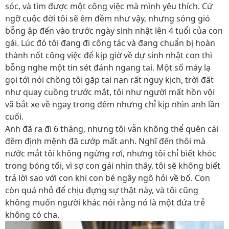
sóc, và tìm được một công việc mà mình yêu thích. Cứ
ngỡ cuộc đời tôi sẽ êm đềm như vậy, nhưng sóng gió
bỗng ập đến vào trước ngày sinh nhật lên 4 tuổi của con
gái. Lúc đó tôi đang đi công tác và đang chuẩn bị hoàn
thành nốt công việc để kịp giờ về dự sinh nhật con thì
bỗng nghe một tin sét đánh ngang tai. Một số máy lạ
gọi tới nói chồng tôi gặp tai nạn rất nguy kịch, trời đất
như quay cuồng trước mắt, tôi như người mất hồn vội
vã bắt xe về ngay trong đêm nhưng chỉ kịp nhìn anh lần
cuối.
Anh đã ra đi 6 tháng, nhưng tôi vẫn không thể quên cái
đêm định mệnh đã cướp mất anh. Nghĩ đến thôi mà
nước mắt tôi không ngừng rơi, nhưng tôi chỉ biết khóc
trong bóng tối, vì sợ con gái nhìn thấy, tôi sẽ không biết
trả lời sao với con khi con bé ngây ngô hỏi về bố. Con
còn quá nhỏ để chịu đựng sự thật này, và tôi cũng
không muốn người khác nói rằng nó là một đứa trẻ
không có cha.