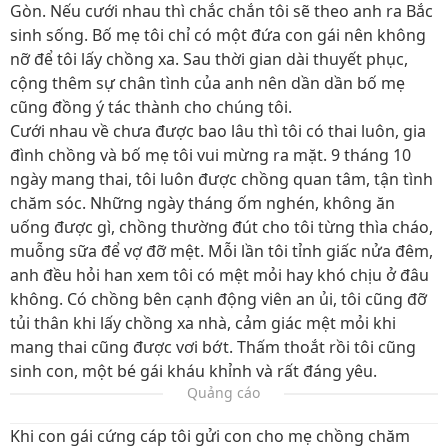
Gòn. Nếu cưới nhau thì chắc chắn tôi sẽ theo anh ra Bắc
sinh sống. Bố mẹ tôi chỉ có một đứa con gái nên không
nỡ để tôi lấy chồng xa. Sau thời gian dài thuyết phục,
cộng thêm sự chân tình của anh nên dần dần bố mẹ
cũng đồng ý tác thành cho chúng tôi.
Cưới nhau về chưa được bao lâu thì tôi có thai luôn, gia
đình chồng và bố mẹ tôi vui mừng ra mặt. 9 tháng 10
ngày mang thai, tôi luôn được chồng quan tâm, tận tình
chăm sóc. Những ngày tháng ốm nghén, không ăn
uống được gì, chồng thường đút cho tôi từng thìa cháo,
muỗng sữa để vợ đỡ mệt. Mỗi lần tôi tỉnh giấc nửa đêm,
anh đều hỏi han xem tôi có mệt mỏi hay khó chịu ở đâu
không. Có chồng bên cạnh động viên an ủi, tôi cũng đỡ
tủi thân khi lấy chồng xa nhà, cảm giác mệt mỏi khi
mang thai cũng được vơi bớt. Thấm thoắt rồi tôi cũng
sinh con, một bé gái kháu khỉnh và rất đáng yêu.
Quảng cáo
Khi con gái cứng cáp tôi gửi con cho mẹ chồng chăm