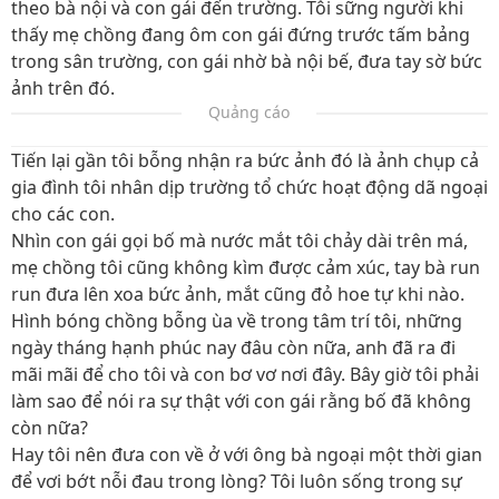
theo bà nội và con gái đến trường. Tôi sững người khi
thấy mẹ chồng đang ôm con gái đứng trước tấm bảng
trong sân trường, con gái nhờ bà nội bế, đưa tay sờ bức
ảnh trên đó.
Quảng cáo
Tiến lại gần tôi bỗng nhận ra bức ảnh đó là ảnh chụp cả
gia đình tôi nhân dịp trường tổ chức hoạt động dã ngoại
cho các con.
Nhìn con gái gọi bố mà nước mắt tôi chảy dài trên má,
mẹ chồng tôi cũng không kìm được cảm xúc, tay bà run
run đưa lên xoa bức ảnh, mắt cũng đỏ hoe tự khi nào.
Hình bóng chồng bỗng ùa về trong tâm trí tôi, những
ngày tháng hạnh phúc nay đâu còn nữa, anh đã ra đi
mãi mãi để cho tôi và con bơ vơ nơi đây. Bây giờ tôi phải
làm sao để nói ra sự thật với con gái rằng bố đã không
còn nữa?
Hay tôi nên đưa con về ở với ông bà ngoại một thời gian
để vơi bớt nỗi đau trong lòng? Tôi luôn sống trong sự