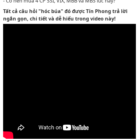
- Có nên mua 4 CP SSI, VIX, MBB và MBS lúc này?
Tất cả câu hỏi "hóc búa" đó được Tín Phong trả lời
ngắn gọn, chi tiết và dễ hiểu trong video này!