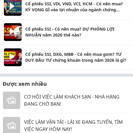
Cổ phiếu SSI, VIX, VND, VCI, HCM - Có nên mua?
KỲ VỌNG GÌ vào lợi nhuận của ngành chứng
khoán Q1?
Cổ phiếu SSI - Có nên mua? DỰ PHÓNG LỢI
NHUẬN năm 2026 thế nào?
Cổ phiếu SSI, DXG, MBB - Có nên mua gom? TƯ
DUY ĐẦU TƯ chứng khoán trong năm 2026 là gì?
Được xem nhiều
CƠ HỘI VIỆC LÀM KHÁCH SẠN - NHÀ HÀNG
ĐANG CHỜ BẠN!
VIỆC LÀM VẬN TẢI - LÁI XE ĐANG TUYỂN, TÌM
VIỆC NGAY HÔM NAY!