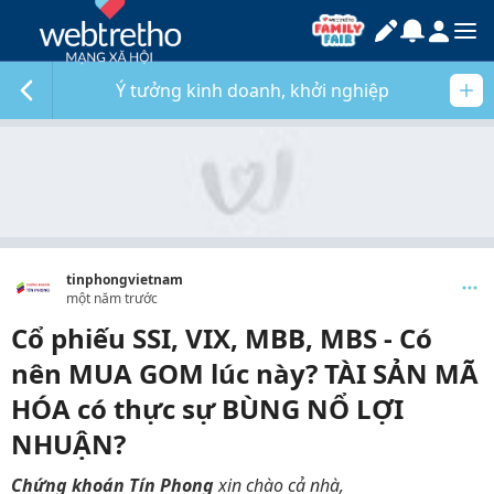
Ý tưởng kinh doanh, khởi nghiệp
tinphongvietnam
một năm trước
Cổ phiếu SSI, VIX, MBB, MBS - Có
nên MUA GOM lúc này? TÀI SẢN MÃ
HÓA có thực sự BÙNG NỔ LỢI
NHUẬN?
Chứng khoán Tín Phong
xin chào cả nhà,