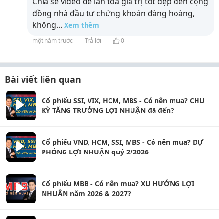
Chia sẻ video để lan tỏa giá trị tốt đẹp đến cộng
đồng nhà đầu tư chứng khoán đàng hoàng,
không
...
Xem thêm
một năm trước
Trả lời
0
Bài viết liên quan
Cổ phiếu SSI, VIX, HCM, MBS - Có nên mua? CHU
KỲ TĂNG TRƯỞNG LỢI NHUẬN đã đến?
Cổ phiếu VND, HCM, SSI, MBS - Có nên mua? DỰ
PHÓNG LỢI NHUẬN quý 2/2026
Cổ phiếu MBB - Có nên mua? XU HƯỚNG LỢI
NHUẬN năm 2026 & 2027?