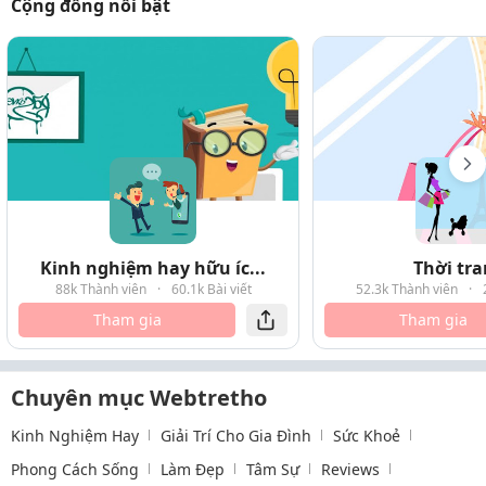
Cộng đồng nổi bật
Kinh nghiệm hay hữu íc...
Thời tr
88k Thành viên
·
60.1k Bài viết
52.3k Thành viên
·
Tham gia
Tham gia
Chuyên mục Webtretho
Kinh Nghiệm Hay
Giải Trí Cho Gia Đình
Sức Khoẻ
Phong Cách Sống
Làm Đẹp
Tâm Sự
Reviews