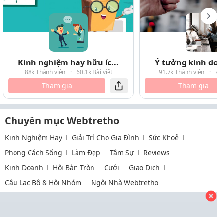
Kinh nghiệm hay hữu íc...
Ý tưởng kinh do
88k Thành viên
·
60.1k Bài viết
91.7k Thành viên
·
Tham gia
Tham gia
Chuyên mục Webtretho
Kinh Nghiệm Hay
Giải Trí Cho Gia Đình
Sức Khoẻ
Phong Cách Sống
Làm Đẹp
Tâm Sự
Reviews
Kinh Doanh
Hội Bàn Tròn
Cưới
Giao Dịch
Câu Lạc Bộ & Hội Nhóm
Ngôi Nhà Webtretho