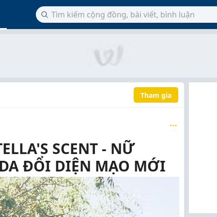
Tham gia
ELLA'S SCENT - NỮ
A ĐỔI DIỆN MẠO MỚI