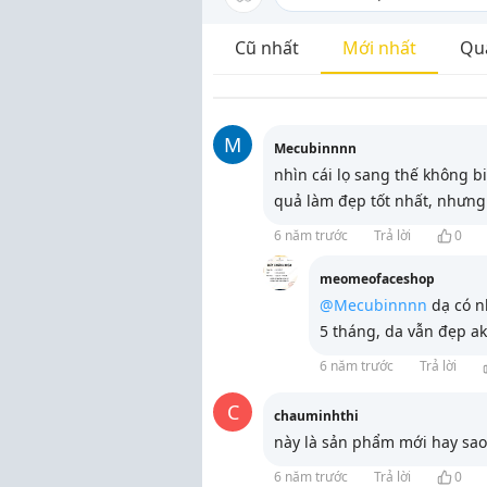
Cũ nhất
Mới nhất
Qu
M
Mecubinnnn
nhìn cái lọ sang thế không bi
quả làm đẹp tốt nhất, nhưng
6 năm trước
Trả lời
0
meomeofaceshop
@Mecubinnnn
dạ có n
5 tháng, da vẫn đẹp ak
6 năm trước
Trả lời
C
chauminhthi
này là sản phẩm mới hay sa
6 năm trước
Trả lời
0