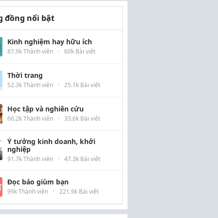
 đồng nổi bật
Kinh nghiệm hay hữu ích
87.9k Thành viên
·
60k Bài viết
Thời trang
52.3k Thành viên
·
25.1k Bài viết
Học tập và nghiên cứu
66.2k Thành viên
·
33.6k Bài viết
Ý tưởng kinh doanh, khởi
nghiệp
91.7k Thành viên
·
47.3k Bài viết
Đọc báo giùm bạn
99k Thành viên
·
221.9k Bài viết