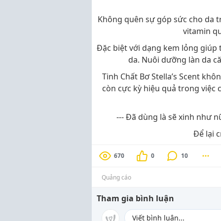
Không quên sự góp sức cho da trẻ
vitamin qu
Đặc biệt với dạng kem lỏng giúp
da. Nuôi dưỡng làn da c
Tinh Chất Bơ Stella’s Scent kh
còn cực kỳ hiệu quả trong việc
--- Đã dùng là sẽ xinh như n
Để lại 
670
0
10
Quảng cáo
Tham gia bình luận