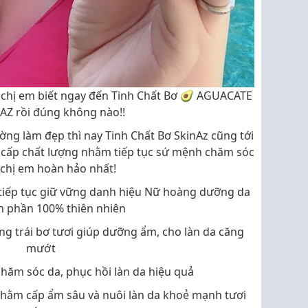
 chị em biết ngay đến Tinh Chất Bơ 🥑 AGUACATE
AZ rồi đúng không nào!!
ng làm đẹp thì nay Tinh Chất Bơ SkinAz cũng tới
ng cấp chất lượng nhằm tiếp tục sứ mệnh chăm sóc
 chị em hoàn hảo nhất!
 tiếp tục giữ vững danh hiệu Nữ hoàng dưỡng da
h phần 100% thiên nhiên
ng trái bơ tươi giúp dưỡng ẩm, cho làn da căng
mướt
chăm sóc da, phục hồi làn da hiệu quả
 nhằm cấp ẩm sâu và nuôi làn da khoẻ mạnh tươi