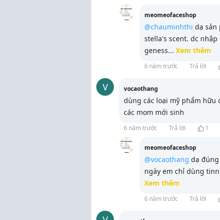
meomeofaceshop
@chauminhthi
dạ sản p
stella's scent. dc nhậ
geness
...
Xem thêm
6 năm trước
Trả lời
V
vocaothang
dùng các loại mỹ phẩm hữu cơ
các mom mới sinh
6 năm trước
Trả lời
1
meomeofaceshop
@vocaothang
dạ đúng 
ngày em chỉ dùng tinn
Xem thêm
6 năm trước
Trả lời
V