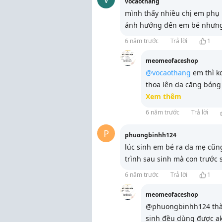
vocaothang
mình thấy nhiều chị em phụ 
ảnh hưởng đến em bé nhưng
6 năm trước
Trả lời
1
meomeofaceshop
@vocaothang
em thì k
thoa lên da căng bóng 
Xem thêm
6 năm trước
Trả lời
P
phuongbinhh124
lúc sinh em bé ra da mẹ cũn
trình sau sinh mà con trước 
6 năm trước
Trả lời
1
meomeofaceshop
@phuongbinhh124 thàn
sinh đều dùng được ak