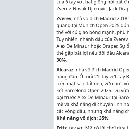
của 6 tay vợt hạt giống nổi bật ở
Zverev, Novak Djokovic, Jack Drape
Zverev
, nhà vô địch Madrid 2018
quang tại Munich Open 2025 đúng 
thế với cú giao bóng mạnh, phù h
Tuy nhiên, nhánh đấu của Zverev t
Alex De Minaur hoặc Draper. Sự ổ
thể gặp bất lợi nếu đối đầu Alca
30%
.
Alcaraz
, nhà vô địch Madrid Ope
hàng đầu. Ở tuổi 21, tay vợt Tây
trên mặt sân đất nện, với chức v
kết Barcelona Open 2025. Dù vừa m
bại trước Alex De Minaur tại Bar
mẽ và khả năng di chuyển linh ho
các vòng đầu, nhưng khả năng chạ
Khả năng vô địch: 35%
.
Fritz
, tay vợt Mỹ, có lối chơi d