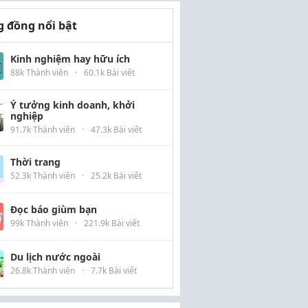
 đồng nổi bật
Kinh nghiệm hay hữu ích
88k Thành viên
·
60.1k Bài viết
Ý tưởng kinh doanh, khởi
nghiệp
91.7k Thành viên
·
47.3k Bài viết
Thời trang
52.3k Thành viên
·
25.2k Bài viết
Đọc báo giùm bạn
99k Thành viên
·
221.9k Bài viết
Du lịch nước ngoài
26.8k Thành viên
·
7.7k Bài viết