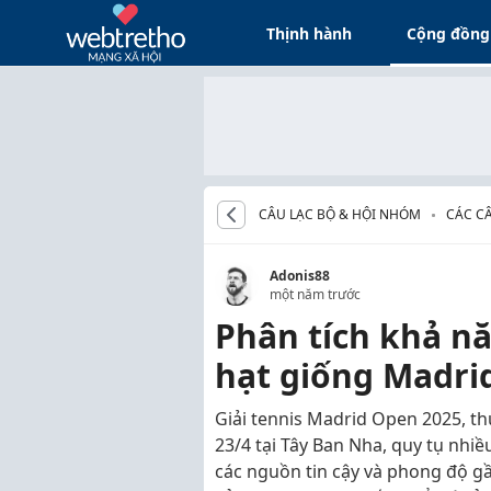
Thịnh hành
Cộng đồng
CÂU LẠC BỘ & HỘI NHÓM
CÁC CÂ
Adonis88
một năm trước
Phân tích khả nă
hạt giống Madri
Giải tennis Madrid Open 2025, t
23/4 tại Tây Ban Nha, quy tụ nhiề
các nguồn tin cậy và phong độ gầ