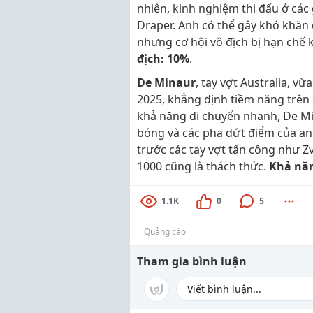
nhiên, kinh nghiệm thi đấu ở các
Draper. Anh có thể gây khó khăn
nhưng cơ hội vô địch bị hạn chế 
địch: 10%
.
De Minaur
, tay vợt Australia, v
2025, khẳng định tiềm năng trên 
khả năng di chuyển nhanh, De Min
bóng và các pha dứt điểm của an
trước các tay vợt tấn công như Z
1000 cũng là thách thức.
Khả năn
1.1K
0
5
Quảng cáo
Tham gia bình luận