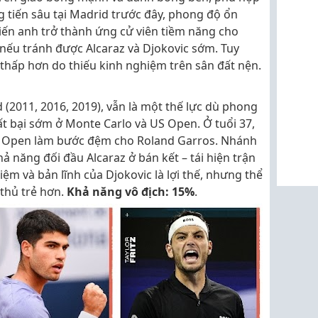
 tiến sâu tại Madrid trước đây, phong độ ổn
iến anh trở thành ứng cử viên tiềm năng cho
 nếu tránh được Alcaraz và Djokovic sớm. Tuy
z thấp hơn do thiếu kinh nghiệm trên sân đất nện.
id (2011, 2016, 2019), vẫn là một thế lực dù phong
t bại sớm ở Monte Carlo và US Open. Ở tuổi 37,
d Open làm bước đệm cho Roland Garros. Nhánh
ả năng đối đầu Alcaraz ở bán kết – tái hiện trận
ệm và bản lĩnh của Djokovic là lợi thế, nhưng thể
 thủ trẻ hơn.
Khả năng vô địch: 15%
.