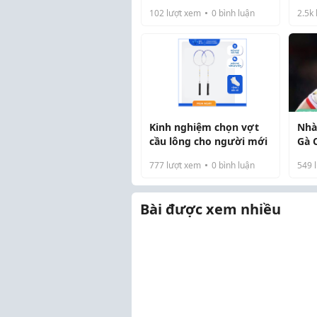
đượ
Độ 
102
lượt xem
0
bình luận
2.5k
đảo
nhữ
Kinh nghiệm chọn vợt
Nhà
cầu lông cho người mới
Gà 
777
lượt xem
0
bình luận
549
l
Bài được xem nhiều