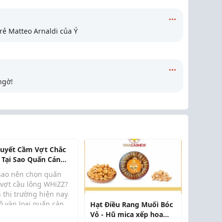
trẻ Matteo Arnaldi của Ý
ngờ!
Quyết Cầm Vợt Chắc
: Tại Sao Quấn Cán
ZZ Là Lựa Chọn
 sao nên chọn quấn
g Đầu?
 vợt cầu lông WHiZZ?
 thị trường hiện nay
ô vàn loại quấn cán,
Hạt Điều Rang Muối Bóc
ng WHiZZ vẫn chiếm
Vỏ - Hũ mica xếp hoa