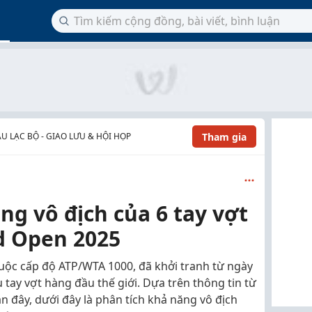
Tham gia
U LẠC BỘ - GIAO LƯU & HỘI HỌP
ng vô địch của 6 tay vợt
d Open 2025
huộc cấp độ ATP/WTA 1000, đã khởi tranh từ ngày
u tay vợt hàng đầu thế giới. Dựa trên thông tin từ
n đây, dưới đây là phân tích khả năng vô địch