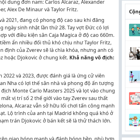
 nội dung đơn nam: Carlos Alcaraz, Alexander
r, Alex De Minaur và Taylor Fritz.
Cộng
 và 2021, đang có phong độ cao sau khi đăng
ngày sinh nhật lần thứ 28. Tay vợt Đức có lợi
ợp với điều kiện sân Caja Magica ở độ cao 660m.
iềm ẩn nhiều đối thủ khó chịu như Taylor Fritz,
n định của Zverev sẽ là chìa khóa, nhưng anh có
raz hoặc Djokovic ở chung kết.
Khả năng vô địch:
n 2022 và 2023, được đánh giá là ứng cử viên
 Ban Nha có lợi thế sân nhà và phong độ ấn tượng
ô địch Monte Carlo Masters 2025 và lọt vào chung
ất vị trí số 2 thế giới vào tay Zverev sau thất
celona, Alcaraz vẫn sở hữu lối chơi tấn công mạnh
ạt. Lộ trình của anh tại Madrid không quá khó ở
m trán Djokovic ở bán kết sẽ là thử thách lớn.
ựa trên giao bóng mạnh và đánh bóng bền, phù hợp