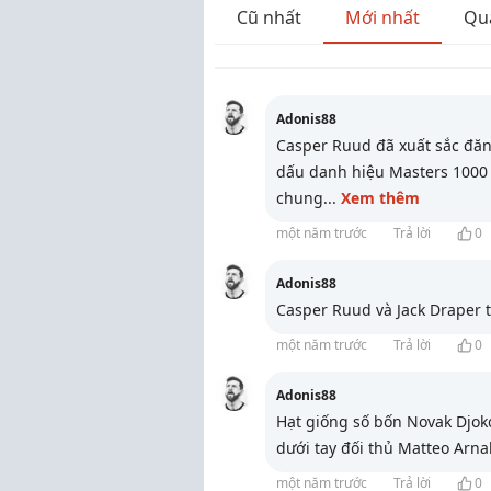
Cũ nhất
Mới nhất
Qu
Adonis88
Casper Ruud đã xuất sắc đăn
dấu danh hiệu Masters 1000 
chung
...
Xem thêm
một năm trước
Trả lời
0
Adonis88
Casper Ruud và Jack Draper t
một năm trước
Trả lời
0
Adonis88
Hạt giống số bốn Novak Djokov
dưới tay đối thủ Matteo Arna
một năm trước
Trả lời
0