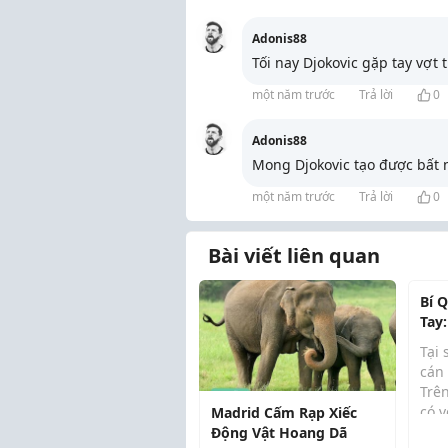
Adonis88
Tối nay Djokovic gặp tay vợt 
một năm trước
Trả lời
0
Adonis88
Mong Djokovic tạo được bất 
một năm trước
Trả lời
0
Bài viết liên quan
Bí 
Tay
WHi
Tại
Hàn
cán
Trên
có v
Madrid Cấm Rạp Xiếc
như
Động Vật Hoang Dã